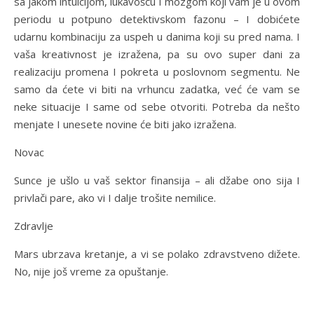
sa jakom intuicijom, lukavošću I mozgom koji vam je u ovom
periodu u potpuno detektivskom fazonu – I dobićete
udarnu kombinaciju za uspeh u danima koji su pred nama. I
vaša kreativnost je izražena, pa su ovo super dani za
realizaciju promena I pokreta u poslovnom segmentu. Ne
samo da ćete vi biti na vrhuncu zadatka, već će vam se
neke situacije I same od sebe otvoriti. Potreba da nešto
menjate I unesete novine će biti jako izražena.
Novac
Sunce je ušlo u vaš sektor finansija – ali džabe ono sija I
privlači pare, ako vi I dalje trošite nemilice.
Zdravlje
Mars ubrzava kretanje, a vi se polako zdravstveno dižete.
No, nije još vreme za opuštanje.