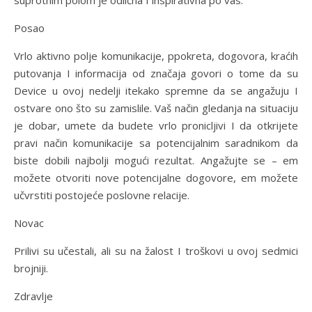
suprotnim polom je odlična I inspirativna po vas.
Posao
Vrlo aktivno polje komunikacije, ppokreta, dogovora, kraćih
putovanja I informacija od značaja govori o tome da su
Device u ovoj nedelji itekako spremne da se angažuju I
ostvare ono što su zamislile. Vaš način gledanja na situaciju
je dobar, umete da budete vrlo pronicljivi I da otkrijete
pravi način komunikacije sa potencijalnim saradnikom da
biste dobili najbolji mogući rezultat. Angažujte se – em
možete otvoriti nove potencijalne dogovore, em možete
učvrstiti postojeće poslovne relacije.
Novac
Prilivi su učestali, ali su na žalost I troškovi u ovoj sedmici
brojniji.
Zdravlje