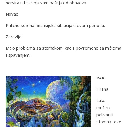
nerviraju I skreću vam pažnju od obaveza.
Novac
Prilično solidna finansijska situacija u ovom periodu.
Zdravlje
Malo problema sa stomakom, kao I povremeno sa mišićima
I spavanjem.
RAK
Hrana
Lako
možete
pokvariti
stomak ove