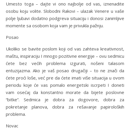
Umesto toga – dajte vi ono najbolje od vas, iznenadite
osobu koju volite. Slobodni Rakovi – ulazak Venere u vaše
polje ljubavi dodatno podgreva situaciju i donosi zanimljive
momente sa osobom koja vam je privukla pažnju.
Posao
Ukoliko se bavite poslom koji od vas zahteva kreativnost,
maštu, inspiraciju I mnogo pozitivne energije – ovu sedmicu
ćete bez većih problema izgurati, nošeni talasom
entuzijazma. Ako je vaš posao drugačiji – to ne znači da
ćete proći loše, već pre da ćete imati više situacija u ovom
periodu koje će vas pomalo energetski iscrpeti I doneti
vam osećaj da konstantno morate da bijete poslovne
“bitke”. Sedmica je dobra za dogovore, dobra za
pokretanje planova, dobra za rešavanje papiroloških
problema.
Novac