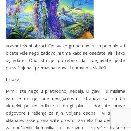
uravnoteženi obroci. Od svake grupe namirnica po malo – I
bićete više nego zadovoljni time kako se osećate, ali I kako
izgledate. Ono što je potrebno da izbegavate jeste
prezačinjena I premasna hrana. I naravno – slatkiši.
Ljubav
Mirniji ste nego u prethodnoj nedelji. U glavi I u mislima
vam je mirnije, one nesigurnosti i strahovi koji su bili
aktuelni polako odlaze u drugi plan ili dobijate prave
odgovore i rešenja za njih. Voljena osoba I vi se lakše
uklapate, lakše pronalazite prostor za neka fina dešavanja,
za opušteniju komunikaciju I naravno – za više strasti. I