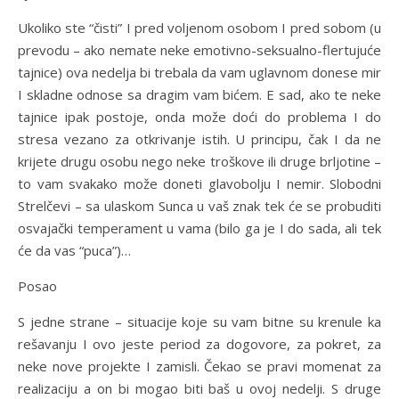
Ukoliko ste “čisti” I pred voljenom osobom I pred sobom (u
prevodu – ako nemate neke emotivno-seksualno-flertujuće
tajnice) ova nedelja bi trebala da vam uglavnom donese mir
I skladne odnose sa dragim vam bićem. E sad, ako te neke
tajnice ipak postoje, onda može doći do problema I do
stresa vezano za otkrivanje istih. U principu, čak I da ne
krijete drugu osobu nego neke troškove ili druge brljotine –
to vam svakako može doneti glavobolju I nemir. Slobodni
Strelčevi – sa ulaskom Sunca u vaš znak tek će se probuditi
osvajački temperament u vama (bilo ga je I do sada, ali tek
će da vas “puca”)…
Posao
S jedne strane – situacije koje su vam bitne su krenule ka
rešavanju I ovo jeste period za dogovore, za pokret, za
neke nove projekte I zamisli. Čekao se pravi momenat za
realizaciju a on bi mogao biti baš u ovoj nedelji. S druge