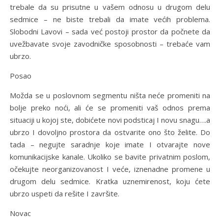
trebale da su prisutne u vašem odnosu u drugom delu
sedmice – ne biste trebali da imate većih problema.
Slobodni Lavovi – sada već postoji prostor da počnete da
uvežbavate svoje zavodničke sposobnosti – trebaće vam
ubrzo.
Posao
Možda se u poslovnom segmentu ništa neće promeniti na
bolje preko noći, ali će se promeniti vaš odnos prema
situaciji u kojoj ste, dobićete novi podsticaj I novu snagu….a
ubrzo I dovoljno prostora da ostvarite ono što želite. Do
tada – negujte saradnje koje imate I otvarajte nove
komunikacijske kanale. Ukoliko se bavite privatnim poslom,
očekujte neorganizovanost I veće, iznenadne promene u
drugom delu sedmice. Kratka uznemirenost, koju ćete
ubrzo uspeti da rešite I završite.
Novac