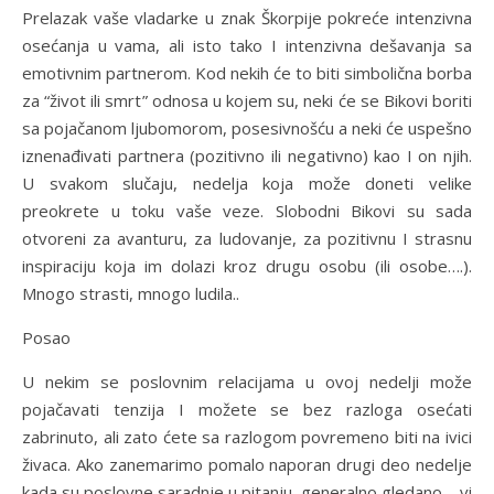
Prelazak vaše vladarke u znak Škorpije pokreće intenzivna
osećanja u vama, ali isto tako I intenzivna dešavanja sa
emotivnim partnerom. Kod nekih će to biti simbolična borba
za “život ili smrt” odnosa u kojem su, neki će se Bikovi boriti
sa pojačanom ljubomorom, posesivnošću a neki će uspešno
iznenađivati partnera (pozitivno ili negativno) kao I on njih.
U svakom slučaju, nedelja koja može doneti velike
preokrete u toku vaše veze. Slobodni Bikovi su sada
otvoreni za avanturu, za ludovanje, za pozitivnu I strasnu
inspiraciju koja im dolazi kroz drugu osobu (ili osobe….).
Mnogo strasti, mnogo ludila..
Posao
U nekim se poslovnim relacijama u ovoj nedelji može
pojačavati tenzija I možete se bez razloga osećati
zabrinuto, ali zato ćete sa razlogom povremeno biti na ivici
živaca. Ako zanemarimo pomalo naporan drugi deo nedelje
kada su poslovne saradnje u pitanju, generalno gledano – vi