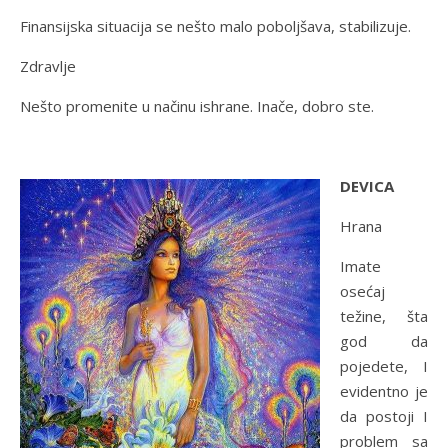
Finansijska situacija se nešto malo poboljšava, stabilizuje.
Zdravlje
Nešto promenite u načinu ishrane. Inače, dobro ste.
DEVICA
Hrana
Imate
osećaj
težine, šta
god da
pojedete, I
evidentno je
da postoji I
problem sa