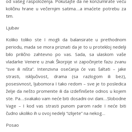
od vašeg raspoloženja. Pokušajte da ne konzumirate veću
količinu hrane u večernjim satima….a imaćete potrebu za
tim.
Ljubav
Koliko toliko ste I mogli da balansirate u prethodnom
periodu, mada se mora priznati da je to u protekloj nedelji
bilo prilično zahtevno po vas. Sada, sa ulaskom vaše
vladarke Venere u znak Škorpije vi započinjete fazu zvanu
“sve ili ništa”. Intenzivna osećanja će vas šaltati – jake
strasti, isključivost, drama (sa razlogom ili bez),
posesivnost, ljubomora I tako redom – sve je to posledica
želje da nešto promenite ili da izdefinišete odnos u kojem
ste. Pa….svakako vam neće biti dosadni ovi dani….Slobodne
Vage – I kod vas strasti punom parom rade I neće biti
čudno ukoliko ih u ovoj nedelji “izlijete” na nekog…
Posao