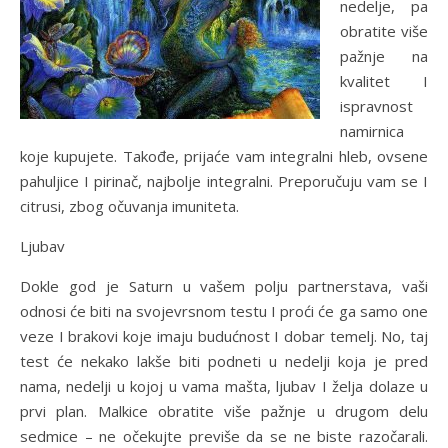
nedelje, pa
obratite više
pažnje na
kvalitet I
ispravnost
namirnica
koje kupujete. Takođe, prijaće vam integralni hleb, ovsene
pahuljice I pirinač, najbolje integralni. Preporučuju vam se I
citrusi, zbog očuvanja imuniteta.
Ljubav
Dokle god je Saturn u vašem polju partnerstava, vaši
odnosi će biti na svojevrsnom testu I proći će ga samo one
veze I brakovi koje imaju budućnost I dobar temelj. No, taj
test će nekako lakše biti podneti u nedelji koja je pred
nama, nedelji u kojoj u vama mašta, ljubav I želja dolaze u
prvi plan. Malkice obratite više pažnje u drugom delu
sedmice – ne očekujte previše da se ne biste razočarali.