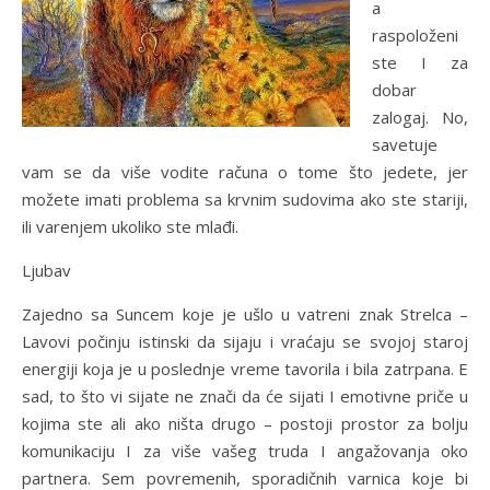
a
raspoloženi
ste I za
dobar
zalogaj. No,
savetuje
vam se da više vodite računa o tome što jedete, jer
možete imati problema sa krvnim sudovima ako ste stariji,
ili varenjem ukoliko ste mlađi.
Ljubav
Zajedno sa Suncem koje je ušlo u vatreni znak Strelca –
Lavovi počinju istinski da sijaju i vraćaju se svojoj staroj
energiji koja je u poslednje vreme tavorila i bila zatrpana. E
sad, to što vi sijate ne znači da će sijati I emotivne priče u
kojima ste ali ako ništa drugo – postoji prostor za bolju
komunikaciju I za više vašeg truda I angažovanja oko
partnera. Sem povremenih, sporadičnih varnica koje bi