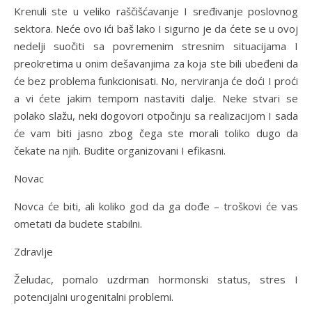
Krenuli ste u veliko raščišćavanje I sređivanje poslovnog
sektora. Neće ovo ići baš lako I sigurno je da ćete se u ovoj
nedelji suočiti sa povremenim stresnim situacijama I
preokretima u onim dešavanjima za koja ste bili ubeđeni da
će bez problema funkcionisati. No, nerviranja će doći I proći
a vi ćete jakim tempom nastaviti dalje. Neke stvari se
polako slažu, neki dogovori otpočinju sa realizacijom I sada
će vam biti jasno zbog čega ste morali toliko dugo da
čekate na njih. Budite organizovani I efikasni.
Novac
Novca će biti, ali koliko god da ga dođe – troškovi će vas
ometati da budete stabilni.
Zdravlje
Želudac, pomalo uzdrman hormonski status, stres I
potencijalni urogenitalni problemi.