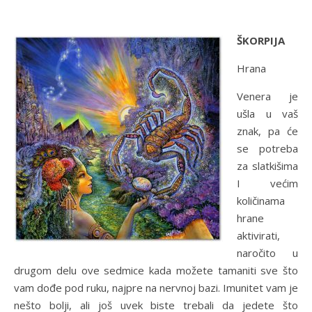
ŠKORPIJA
Hrana
Venera je
ušla u vaš
znak, pa će
se potreba
za slatkišima
I većim
količinama
hrane
aktivirati,
naročito u
drugom delu ove sedmice kada možete tamaniti sve što
vam dođe pod ruku, najpre na nervnoj bazi. Imunitet vam je
nešto bolji, ali još uvek biste trebali da jedete što