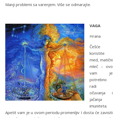
Manji problemi sa varenjem. Više se odmarajte.
VAGA
Hrana
Češće
koristite
med, matični
mleč – ovo
vam je
potrebno
radi
očuvanja i
jačanja
imuniteta.
Apetit vam je u ovom periodu promenljiv I dosta će zavisiti