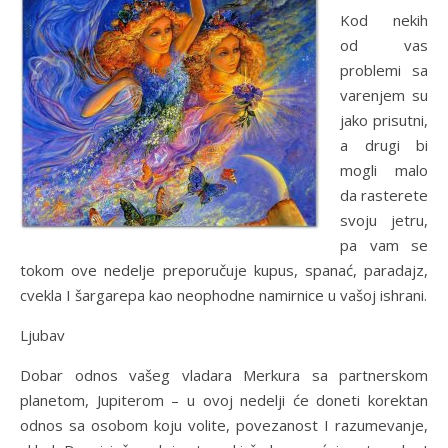
Kod nekih
od vas
problemi sa
varenjem su
jako prisutni,
a drugi bi
mogli malo
da rasterete
svoju jetru,
pa vam se
tokom ove nedelje preporučuje kupus, spanać, paradajz,
cvekla I šargarepa kao neophodne namirnice u vašoj ishrani.
Ljubav
Dobar odnos vašeg vladara Merkura sa partnerskom
planetom, Jupiterom – u ovoj nedelji će doneti korektan
odnos sa osobom koju volite, povezanost I razumevanje,