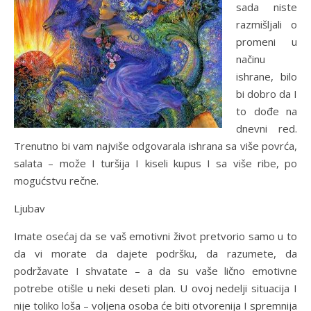
sada niste
razmišljali o
promeni u
načinu
ishrane, bilo
bi dobro da I
to dođe na
dnevni red.
Trenutno bi vam najviše odgovarala ishrana sa više povrća,
salata – može I turšija I kiseli kupus I sa više ribe, po
mogućstvu rečne.
Ljubav
Imate osećaj da se vaš emotivni život pretvorio samo u to
da vi morate da dajete podršku, da razumete, da
podržavate I shvatate – a da su vaše lično emotivne
potrebe otišle u neki deseti plan. U ovoj nedelji situacija I
nije toliko loša – voljena osoba će biti otvorenija I spremnija