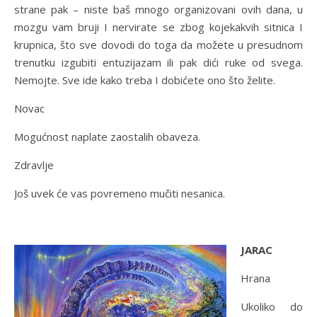
strane pak – niste baš mnogo organizovani ovih dana, u
mozgu vam bruji I nervirate se zbog kojekakvih sitnica I
krupnica, što sve dovodi do toga da možete u presudnom
trenutku izgubiti entuzijazam ili pak dići ruke od svega.
Nemojte. Sve ide kako treba I dobićete ono što želite.
Novac
Mogućnost naplate zaostalih obaveza.
Zdravlje
Još uvek će vas povremeno mučiti nesanica.
JARAC
Hrana
Ukoliko do