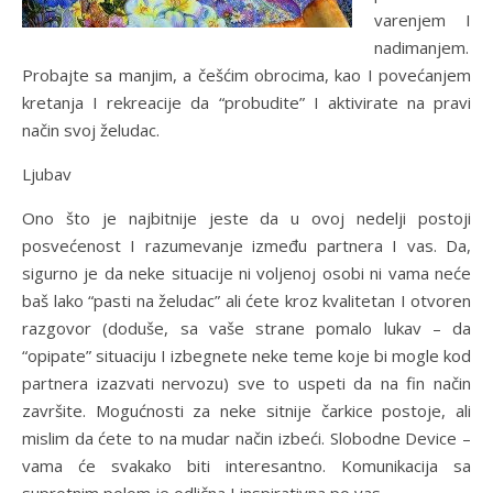
varenjem I
nadimanjem.
Probajte sa manjim, a češćim obrocima, kao I povećanjem
kretanja I rekreacije da “probudite” I aktivirate na pravi
način svoj želudac.
Ljubav
Ono što je najbitnije jeste da u ovoj nedelji postoji
posvećenost I razumevanje između partnera I vas. Da,
sigurno je da neke situacije ni voljenoj osobi ni vama neće
baš lako “pasti na želudac” ali ćete kroz kvalitetan I otvoren
razgovor (doduše, sa vaše strane pomalo lukav – da
“opipate” situaciju I izbegnete neke teme koje bi mogle kod
partnera izazvati nervozu) sve to uspeti da na fin način
završite. Mogućnosti za neke sitnije čarkice postoje, ali
mislim da ćete to na mudar način izbeći. Slobodne Device –
vama će svakako biti interesantno. Komunikacija sa