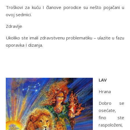
Troškovi za kuću I članove porodice su nešto pojačani u
ovoj sedmici.
Zdravlje
Ukoliko ste imali zdravstvenu problematiku – ulazite u fazu
oporavka I dizanja.
LAV
Hrana
Dobro se
osećate,
fino ste
raspoloženi,