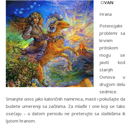
OVAN
Hrana
Potencijalni
problemi sa
krvnim
pritiskom
mogu se
javiti kod
starijih
Ovnova u
drugom delu
sedmice.
Smanjite unos jako kaloričnih namirnica, masti i pokušajte da
budete umereniji sa začinima. Za mlađe I one koji se tako
osećaju – u datom periodu ne preterujte sa slatkišima ili
ljutom hranom.