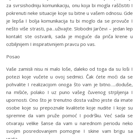
za svrsishodniju komunikaciju, onu koja bi mogla raščistiti I
pokrenuti neke situacije koje su bitne u vašem odnosu. Gde
je lepša I bolja komunikacija tu bi moglo da se provuče I
nešto više strasti, pa…uživajte. Slobodni Jarčevi – jedan lep
kontakt ste ostvarili, sada je moguće da priča krene u
ozbiljnijem I inspirativnijem pravcu po vas.
Posao
Vaše zamisli nisu ni malo loše, daleko od toga da su loši I
potezi koje vučete u ovoj sedmici. Čak ćete moći da se
pohvalite I realizacijom onoga što vam je bitno…..doduše,
na mišiće, polako I uz puno vašeg čuvenog strpljenja I
upornosti. Ono što je trenutno dosta važno jeste da imate
osobe koje su prepoznale kvalitete koje nudite I koje su
spremne da vam pruže pomoć I podršku. Već sada se
otvaraju velike šanse da vam u narednom periodu neko
svojim posredovanjem pomogne I skine vam brigu sa
vrata.