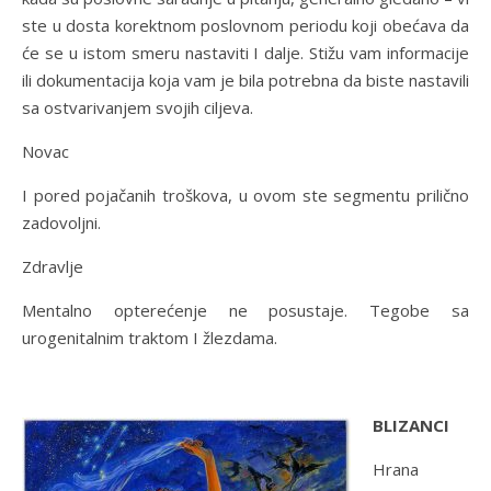
ste u dosta korektnom poslovnom periodu koji obećava da
će se u istom smeru nastaviti I dalje. Stižu vam informacije
ili dokumentacija koja vam je bila potrebna da biste nastavili
sa ostvarivanjem svojih ciljeva.
Novac
I pored pojačanih troškova, u ovom ste segmentu prilično
zadovoljni.
Zdravlje
Mentalno opterećenje ne posustaje. Tegobe sa
urogenitalnim traktom I žlezdama.
BLIZANCI
Hrana