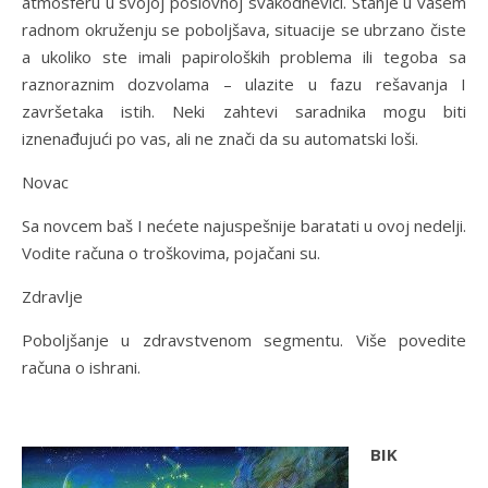
atmosferu u svojoj poslovnoj svakodnevici. Stanje u vašem
radnom okruženju se poboljšava, situacije se ubrzano čiste
a ukoliko ste imali papiroloških problema ili tegoba sa
raznoraznim dozvolama – ulazite u fazu rešavanja I
završetaka istih. Neki zahtevi saradnika mogu biti
iznenađujući po vas, ali ne znači da su automatski loši.
Novac
Sa novcem baš I nećete najuspešnije baratati u ovoj nedelji.
Vodite računa o troškovima, pojačani su.
Zdravlje
Poboljšanje u zdravstvenom segmentu. Više povedite
računa o ishrani.
BIK