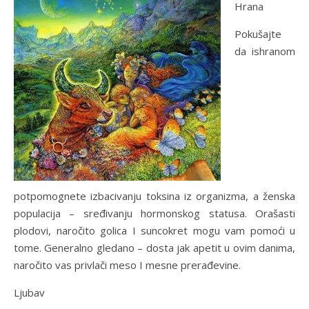
Hrana
Pokušajte
da ishranom
potpomognete izbacivanju toksina iz organizma, a ženska
populacija – sređivanju hormonskog statusa. Orašasti
plodovi, naročito golica I suncokret mogu vam pomoći u
tome. Generalno gledano – dosta jak apetit u ovim danima,
naročito vas privlači meso I mesne prerađevine.
Ljubav