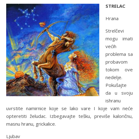
STRELAC
Hrana
Strelčevi
mogu imati
većih
problema sa
probavom
tokom ove
nedelje.
Pokušajte
da u svoju
ishranu
uvrstite namirnice koje se lako vare I koje vam neće
opteretiti želudac. Izbegavajte tešku, previše kaloričnu,
masnu hranu, grickalice.
Ljubav