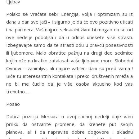
Ljubav
Polako se vraćate sebi. Energija, volja i optimizam su iz
dana u dan sve jači – i sigurno je da će ovo pozitivno uticati
i na partnera. Vaš najpre seksualni život bi mogao da se od
ove nedelje poboljša i da u odnos unesete više strasti.
Izbegavajte samo da te strasti odu u pravcu posesivnosti
ili ljubomore. Malo obratite pažnju na drugi deo sedmice
koji može na kratko zatalasati vaše ljubavno more. Slobodni
Ovnovi – zanimljivi, ali najpre vatreni dani su pred vama !
Biće tu interesantnih kontakata i preko društvenih mreža a
ne bi me čudilo da je više osoba aktuelno kod vas
trenutno……
Posao
Dobra pozicija Merkura u ovoj radnoj nedelji daje vam
priliku da ostvarite promene, da krenete put svojih
planova, ali I da napravite dobre dogovore I skladnu