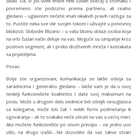
sklad. Da, vi još uvek imate neki čudan osećaj u stomaku I
povremeno ste podozrivi prema partneru, ali realno
gledano – uglavnom nećete imati nikakvih pravih razloga za
to. Pustite neka sve ide svojim tokom I uživajte u ponovnoj
bliskosti. Slobodni Blizanci – u vašu blizinu dolazi osoba koja
na vrlo čudan način deluje na vas. Moguće su simpatije kroz
poslovni segment, ali I preko društvenih mreža I kontakata
sa prijateljima.
Posao
Bolje ste organizovani, komunikacija se lakše odvija sa
saradnicima I generalno gledano – lakše vam je da u ovoj
nedelji funkcionišete kvalitetno I date svoj maksimum na
poslu. Može u drugom delu sedmice biti sitnijih nesuglasica
sa kolegama, može biti čak I nekih formi podmetanja ili
ogovaranja – ali to svakako neće uticati na vas u većoj meri.
Ako možete funkcionišite po onom principu – na jedno uvo
ušlo, na drugo izašlo….Ne dozvolite da vas takve stvari