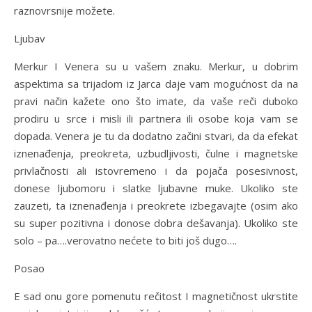
raznovrsnije možete.
Ljubav
Merkur I Venera su u vašem znaku. Merkur, u dobrim
aspektima sa trijadom iz Jarca daje vam mogućnost da na
pravi način kažete ono što imate, da vaše reči duboko
prodiru u srce i misli ili partnera ili osobe koja vam se
dopada. Venera je tu da dodatno začini stvari, da da efekat
iznenađenja, preokreta, uzbudljivosti, čulne i magnetske
privlačnosti ali istovremeno i da pojača posesivnost,
donese ljubomoru i slatke ljubavne muke. Ukoliko ste
zauzeti, ta iznenađenja i preokrete izbegavajte (osim ako
su super pozitivna i donose dobra dešavanja). Ukoliko ste
solo – pa….verovatno nećete to biti još dugo….
Posao
E sad onu gore pomenutu rečitost I magnetičnost ukrstite