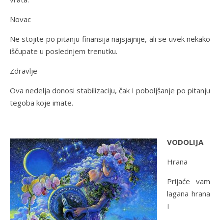
Novac
Ne stojite po pitanju finansija najsjajnije, ali se uvek nekako
iščupate u poslednjem trenutku.
Zdravlje
Ova nedelja donosi stabilizaciju, čak I poboljšanje po pitanju
tegoba koje imate.
VODOLIJA
Hrana
Prijaće vam
lagana hrana
I