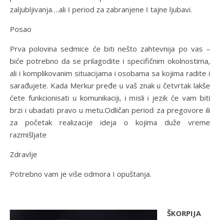
zaljubljivanja….ali I period za zabranjene I tajne ljubavi.
Posao
Prva polovina sedmice će biti nešto zahtevnija po vas –
biće potrebno da se prilagodite i specifičnim okolnostima,
ali i komplikovanim situacijama i osobama sa kojima radite i
sarađujete. Kada Merkur pređe u vaš znak u četvrtak lakše
ćete funkcionisati u komunikaciji, i misli i jezik će vam biti
brzi i ubadati pravo u metu.Odličan period za pregovore ili
za početak realizacije ideja o kojima duže vreme
razmišljate
Zdravlje
Potrebno vam je više odmora I opuštanja.
ŠKORPIJA