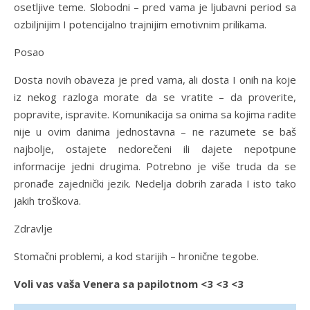
osetljive teme. Slobodni – pred vama je ljubavni period sa
ozbiljnijim I potencijalno trajnijim emotivnim prilikama.
Posao
Dosta novih obaveza je pred vama, ali dosta I onih na koje
iz nekog razloga morate da se vratite – da proverite,
popravite, ispravite. Komunikacija sa onima sa kojima radite
nije u ovim danima jednostavna – ne razumete se baš
najbolje, ostajete nedorečeni ili dajete nepotpune
informacije jedni drugima. Potrebno je više truda da se
pronađe zajednički jezik. Nedelja dobrih zarada I isto tako
jakih troškova.
Zdravlje
Stomačni problemi, a kod starijih – hronične tegobe.
Voli vas vaša Venera sa papilotnom <3 <3 <3