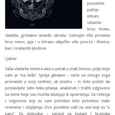
posvetite
pažnju
ishrani.
Izbacite
brzu hranu,
slatkiše, grickalice između obroka. Uzimajte više proteina
kroz meso, jaja i u ishranu uključite više povrća i žitarica,
kao I orašastih plodova.
Ljubav
Vaša vladarka Venera ulazi u petak u znak Device, polje koje
vam je “iza leđa”. Spolja gledano – neće se mnogo toga
promeniti u ovoj sedmici, ali iznutra – vi ćete početi da
postavljate sebi neka pitanja, analizirati I tražiti odgovore
na teme koje vas možda zbunjuju ili opterećuju. Za rešenja
I odgovore koji su vam potrebni biće potrebno malo
vremena I strpljenja. Ovo posebno važi za one koji su “u
paru”. Za slobodne – period za instant I brzinska