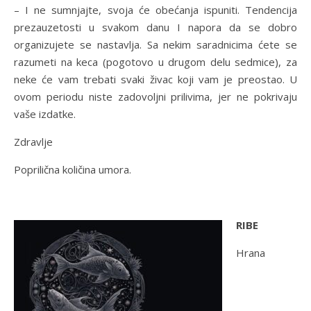
– I ne sumnjajte, svoja će obećanja ispuniti. Tendencija
prezauzetosti u svakom danu I napora da se dobro
organizujete se nastavlja. Sa nekim saradnicima ćete se
razumeti na keca (pogotovo u drugom delu sedmice), za
neke će vam trebati svaki živac koji vam je preostao. U
ovom periodu niste zadovoljni prilivima, jer ne pokrivaju
vaše izdatke.
Zdravlje
Poprilična količina umora.
RIBE
Hrana