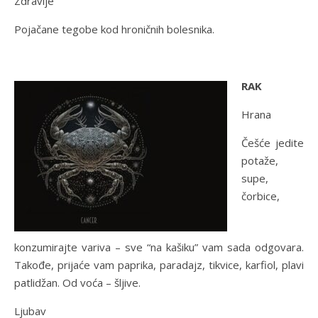
Zdravlje
Pojačane tegobe kod hroničnih bolesnika.
RAK
Hrana
Češće jedite
potaže,
supe,
čorbice,
konzumirajte variva – sve “na kašiku” vam sada odgovara.
Takođe, prijaće vam paprika, paradajz, tikvice, karfiol, plavi
patlidžan. Od voća – šljive.
Ljubav