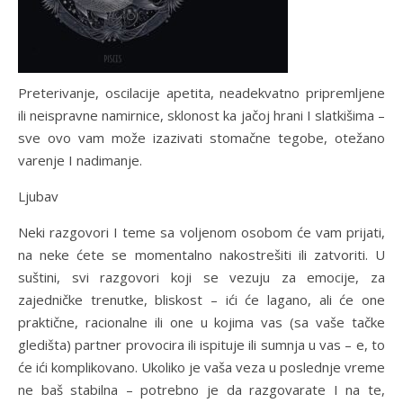
Preterivanje, oscilacije apetita, neadekvatno pripremljene
ili neispravne namirnice, sklonost ka jačoj hrani I slatkišima –
sve ovo vam može izazivati stomačne tegobe, otežano
varenje I nadimanje.
Ljubav
Neki razgovori I teme sa voljenom osobom će vam prijati,
na neke ćete se momentalno nakostrešiti ili zatvoriti. U
suštini, svi razgovori koji se vezuju za emocije, za
zajedničke trenutke, bliskost – ići će lagano, ali će one
praktične, racionalne ili one u kojima vas (sa vaše tačke
gledišta) partner provocira ili ispituje ili sumnja u vas – e, to
će ići komplikovano. Ukoliko je vaša veza u poslednje vreme
ne baš stabilna – potrebno je da razgovarate I na te,