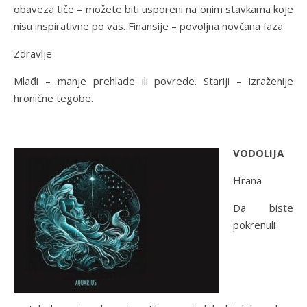
obaveza tiče – možete biti usporeni na onim stavkama koje
nisu inspirativne po vas. Finansije – povoljna novčana faza
Zdravlje
Mlađi – manje prehlade ili povrede. Stariji – izraženije
hronične tegobe.
VODOLIJA
Hrana
Da biste
pokrenuli