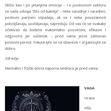
Slično kao I po pitanjima emocija – I u poslovnom sektoru
se sada odvaja “žito od kukolja” – neke saradnje I saradnici,
poslovni partneri otpadaju, ali se I neke povezanosti
poboljšavaju, uozbiljavaju, napreduju. Od vas će se svakako
očekivati da budete maksimalno posvećeni, efikasni I
odgovorni jer suštinski – pred vama jeste zahtevan
poslovni period. Fokusirajte se na obaveze I organizujte se
dobro.
Zdravlje
Mentalno I fizički dosta naporna sedmica je pred vama.
VAGA
Hrana
Više