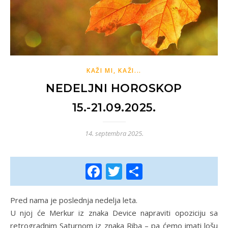
KAŽI MI, KAŽI...
NEDELJNI HOROSKOP
15.-21.09.2025.
14. septembra 2025.
Facebook
Twitter
Share
Pred nama je poslednja nedelja leta.
U njoj će Merkur iz znaka Device napraviti opoziciju sa
retrogradnim Saturnom iz znaka Riba – pa ćemo imati lošu