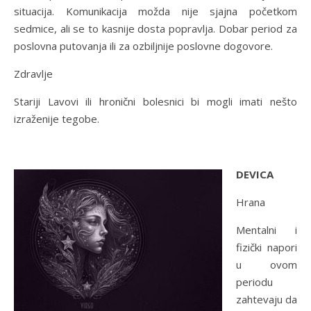
situacija. Komunikacija možda nije sjajna početkom
sedmice, ali se to kasnije dosta popravlja. Dobar period za
poslovna putovanja ili za ozbiljnije poslovne dogovore.
Zdravlje
Stariji Lavovi ili hronični bolesnici bi mogli imati nešto
izraženije tegobe.
DEVICA
Hrana
Mentalni i
fizički napori
u ovom
periodu
zahtevaju da