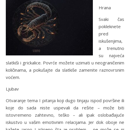
Hrana
Svaki čas
pokleknete
pred
iskušenjima,
a trenutno
su najveća
slatkiši i grickalice. Povrće možete uzimati u neograničenim
količinama, a pokušajte da slatkiše zamenite raznovrsnim
voćem.
Ljubav
Otvaranje tema I pitanja koji dugo tinjaju ispod površine ili
koje do sada niste uspevali da rešite – može biti
istovremeno zahtevno, teško – ali ipak oslobađajuće
iskustvo u vašim emotivnim relacijama. Jer dok oboje ne
kažete jasno I iskreno šta je problem – ne može se ni