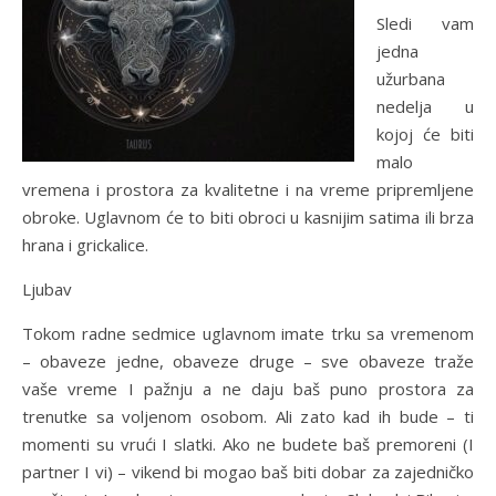
Sledi vam
jedna
užurbana
nedelja u
kojoj će biti
malo
vremena i prostora za kvalitetne i na vreme pripremljene
obroke. Uglavnom će to biti obroci u kasnijim satima ili brza
hrana i grickalice.
Ljubav
Tokom radne sedmice uglavnom imate trku sa vremenom
– obaveze jedne, obaveze druge – sve obaveze traže
vaše vreme I pažnju a ne daju baš puno prostora za
trenutke sa voljenom osobom. Ali zato kad ih bude – ti
momenti su vrući I slatki. Ako ne budete baš premoreni (I
partner I vi) – vikend bi mogao baš biti dobar za zajedničko