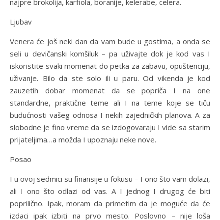
najpre brokolija, karfiola, boranije, kelerabe, celera.
Ljubav
Venera će još neki dan da vam bude u gostima, a onda se
seli u devičanski komšiluk – pa uživajte dok je kod vas I
iskoristite svaki momenat do petka za zabavu, opuštenciju,
uživanje. Bilo da ste solo ili u paru. Od vikenda je kod
zauzetih dobar momenat da se popriča I na one
standardne, praktične teme ali I na teme koje se tiču
budućnosti vašeg odnosa I nekih zajedničkih planova. A za
slobodne je fino vreme da se izdogovaraju I vide sa starim
prijateljima…a možda I upoznaju neke nove.
Posao
I u ovoj sedmici su finansije u fokusu – I ono što vam dolazi,
ali I ono što odlazi od vas. A I jednog I drugog će biti
poprilično. Ipak, moram da primetim da je moguće da će
izdaci ipak izbiti na prvo mesto. Poslovno – nije loša