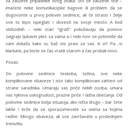
za zauzete pripadnike ovog znaka. Što se zauzetih tiče –
imaćete neke komunikacijske bagove ili problem da se
dogovorite u prvoj polovini sedmice, ali će strasti I želje
sve to lepo ispeglati I dovesti na svoje mesto. A kod
slobodnih – neki stari “igrači” pokušavaju da ponovo
zaigraju ljubavni ples sa vama a I neki novi se polomiše da
vam dokažu kako su baš oni pravi za vas. A vi? Pa….vi
klackate, pa biste se čas vratili starom a čas probali novo.
Posao
Do polovine sedmice teskoba, težina, sve neke
komplikovane obaveze I isto tako komplikovani zahtevi od
strane saradnika. Umaraju vas priče nekih osoba, umara
vas njihova uskogrudost, prazne priče I lažna obećanja. Od
polovine sedmice bolja situacija, ako ništa drugo – bar ćete
lakše I brže da se sporazumevate sa onima sa kojima
radite. Mnogo obaveza, ali sve završavate u poslednjem
trenutku.