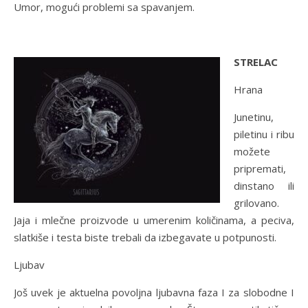
Umor, mogući problemi sa spavanjem.
STRELAC
Hrana
Junetinu,
piletinu i ribu
možete
pripremati,
dinstano ili
grilovano.
Jaja i mlečne proizvode u umerenim količinama, a peciva,
slatkiše i testa biste trebali da izbegavate u potpunosti.
Ljubav
Još uvek je aktuelna povoljna ljubavna faza I za slobodne I