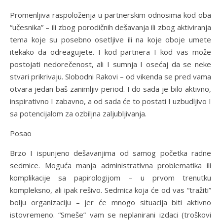
Promenljiva raspoloženja u partnerskim odnosima kod oba
“učesnika” – ili zbog porodičnih dešavanja ili zbog aktiviranja
tema koje su posebno osetljive ili na koje oboje umete
itekako da odreagujete. I kod partnera I kod vas može
postojati nedorečenost, ali I sumnja I osećaj da se neke
stvari prikrivaju. Slobodni Rakovi – od vikenda se pred vama
otvara jedan baš zanimljiv period. I do sada je bilo aktivno,
inspirativno I zabavno, a od sada će to postati I uzbudljivo I
sa potencijalom za ozbiljna zaljubljivanja.
Posao
Brzo I ispunjeno dešavanjima od samog početka radne
sedmice. Moguća manja administrativna problematika ili
komplikacije sa papirologijom – u prvom trenutku
kompleksno, ali ipak rešivo. Sedmica koja će od vas “tražiti”
bolju organizaciju – jer će mnogo situacija biti aktivno
istovremeno. “Smeše” vam se neplanirani izdaci (troškovi