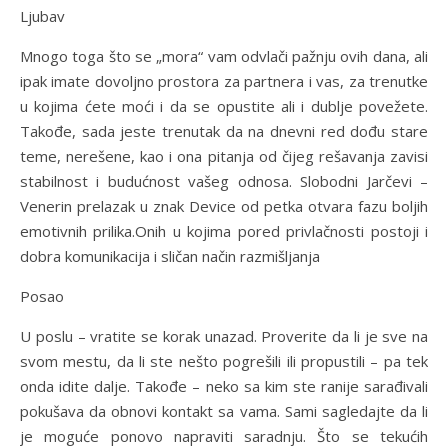
Ljubav
Mnogo toga što se „mora“ vam odvlači pažnju ovih dana, ali
ipak imate dovoljno prostora za partnera i vas, za trenutke
u kojima ćete moći i da se opustite ali i dublje povežete.
Takođe, sada jeste trenutak da na dnevni red dođu stare
teme, nerešene, kao i ona pitanja od čijeg rešavanja zavisi
stabilnost i budućnost vašeg odnosa. Slobodni Jarčevi –
Venerin prelazak u znak Device od petka otvara fazu boljih
emotivnih prilika.Onih u kojima pored privlačnosti postoji i
dobra komunikacija i sličan način razmišljanja
Posao
U poslu – vratite se korak unazad. Proverite da li je sve na
svom mestu, da li ste nešto pogrešili ili propustili – pa tek
onda idite dalje. Takođe – neko sa kim ste ranije sarađivali
pokušava da obnovi kontakt sa vama. Sami sagledajte da li
je moguće ponovo napraviti saradnju. Što se tekućih