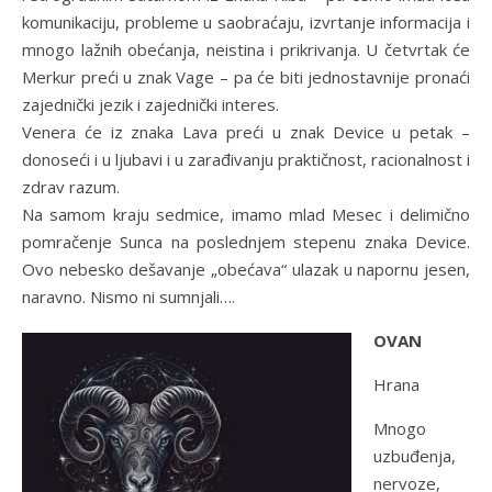
komunikaciju, probleme u saobraćaju, izvrtanje informacija i
mnogo lažnih obećanja, neistina i prikrivanja. U četvrtak će
Merkur preći u znak Vage – pa će biti jednostavnije pronaći
zajednički jezik i zajednički interes.
Venera će iz znaka Lava preći u znak Device u petak –
donoseći i u ljubavi i u zarađivanju praktičnost, racionalnost i
zdrav razum.
Na samom kraju sedmice, imamo mlad Mesec i delimično
pomračenje Sunca na poslednjem stepenu znaka Device.
Ovo nebesko dešavanje „obećava“ ulazak u napornu jesen,
naravno. Nismo ni sumnjali….
OVAN
Hrana
Mnogo
uzbuđenja,
nervoze,