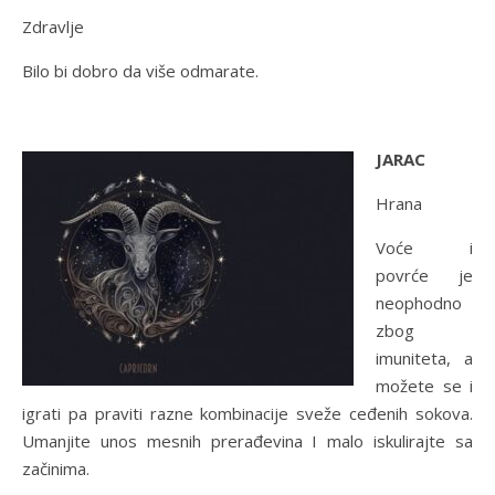
Zdravlje
Bilo bi dobro da više odmarate.
JARAC
Hrana
Voće i
povrće je
neophodno
zbog
imuniteta, a
možete se i
igrati pa praviti razne kombinacije sveže ceđenih sokova.
Umanjite unos mesnih prerađevina I malo iskulirajte sa
začinima.