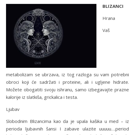
BLIZANCI
Hrana
Vaš
metabolizam se ubrzava, iz tog razloga su vam potrebni
obroci koji će sadržati i proteine, ali i ugljene hidrate.
Možete obogatiti svoju ishranu, samo izbegavajte prazne
kalorije iz slatkiša, grickalica i testa.
Ljubav
Slobodnim Blizancima kao da je upala kašika u med – iz
perioda ljubavnih šansi I zabave ulazite uuuuu….period