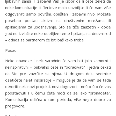
ljubavnih šansi I zabave! Vaš je izbor da li ćete želeti da
neke komunikacije ili flertove malo uozbiljite ili će vam više
odgovarati samo površni, opušten I zabavni nivo. Možete
posebno postati aktivni na društvenim mrežama ili
aplikacijama za upoznavanje. Što se tiče zauzetih – dokle
god ne izvlačite neke osetljive teme I pitanja na dnevni red
– odnos sa partnerom će biti baš kako treba.
Posao
Neke obaveze I neki saradnici će vam biti jako zamorni I
neinspirativni – bukvalno ćete ih “odrađivati” I jedva čekati
da što pre završite sa njima. U drugom delu sedmice
osetićete nalet inspiracije – moguće je da će vam se tada
otvoriti neki novi projekti, novi dogovori – nešto što će vas
podstaknuti I u čemu ćete moći da se lako “pronađete”.
Komunikacija odlična u tom periodu, više nego dobro za
pregovore.