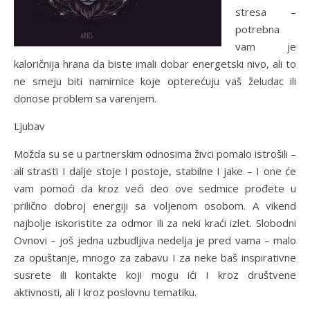
stresa –
potrebna
vam je
kaloričnija hrana da biste imali dobar energetski nivo, ali to
ne smeju biti namirnice koje opterećuju vaš želudac ili
donose problem sa varenjem.
Ljubav
Možda su se u partnerskim odnosima živci pomalo istrošili –
ali strasti I dalje stoje I postoje, stabilne I jake – I one će
vam pomoći da kroz veći deo ove sedmice prođete u
prilično dobroj energiji sa voljenom osobom. A vikend
najbolje iskoristite za odmor ili za neki kraći izlet. Slobodni
Ovnovi – još jedna uzbudljiva nedelja je pred vama – malo
za opuštanje, mnogo za zabavu I za neke baš inspirativne
susrete ili kontakte koji mogu ići I kroz društvene
aktivnosti, ali I kroz poslovnu tematiku.