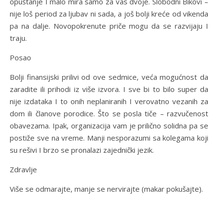
opuštanje I malo mira samo za vas dvoje. Slobodni Bikovi –
nije loš period za ljubav ni sada, a još bolji kreće od vikenda
pa na dalje. Novopokrenute priče mogu da se razvijaju I
traju.
Posao
Bolji finansijski prilivi od ove sedmice, veća mogućnost da
zaradite ili prihodi iz više izvora. I sve bi to bilo super da
nije izdataka I to onih neplaniranih I verovatno vezanih za
dom ili članove porodice. Što se posla tiče – razvučenost
obavezama. Ipak, organizacija vam je prilično solidna pa se
postiže sve na vreme. Manji nesporazumi sa kolegama koji
su rešivi I brzo se pronalazi zajednički jezik.
Zdravlje
Više se odmarajte, manje se nervirajte (makar pokušajte).