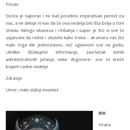
Posao
Dosta je naporan I ne baš posebno inspirativan period iza
vas, a ne deluje ni kao da će ova nedelja biti išta bolja u tom
smislu. Mnogo obaveza I rmbanja I super je što vi sve to
uspevate da rešite I obavite kako treba – ali umara vas što
malo toga ide jednostavno, već uglavnom sve na gurku.
Ukoliko iščekujete informacije, završetak bitnih
administrativnih pitanja, neke dogovore– sve to kreće
krajem radne nedelje
Zdravlje
Umor, malo slabiji imunitet.
BIK
Hrana