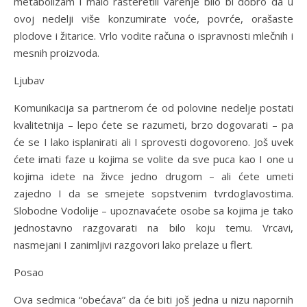
metabolizam i malo rasteretili varenje bilo bi dobro da u
ovoj nedelji više konzumirate voće, povrće, orašaste
plodove i žitarice. Vrlo vodite računa o ispravnosti mlečnih i
mesnih proizvoda.
Ljubav
Komunikacija sa partnerom će od polovine nedelje postati
kvalitetnija – lepo ćete se razumeti, brzo dogovarati – pa
će se I lako isplanirati ali I sprovesti dogovoreno. Još uvek
ćete imati faze u kojima se volite da sve puca kao I one u
kojima idete na živce jedno drugom – ali ćete umeti
zajedno I da se smejete sopstvenim tvrdoglavostima.
Slobodne Vodolije – upoznavaćete osobe sa kojima je tako
jednostavno razgovarati na bilo koju temu. Vrcavi,
nasmejani I zanimljivi razgovori lako prelaze u flert.
Posao
Ova sedmica “obećava” da će biti još jedna u nizu napornih