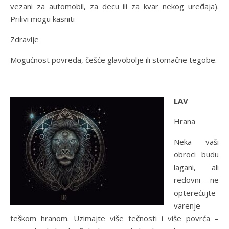
vezani za automobil, za decu ili za kvar nekog uređaja).
Prilivi mogu kasniti
Zdravlje
Mogućnost povreda, češće glavobolje ili stomačne tegobe.
LAV
Hrana
Neka vaši
obroci budu
lagani, ali
redovni – ne
opterećujte
varenje
teškom hranom. Uzimajte više tečnosti i više povrća –