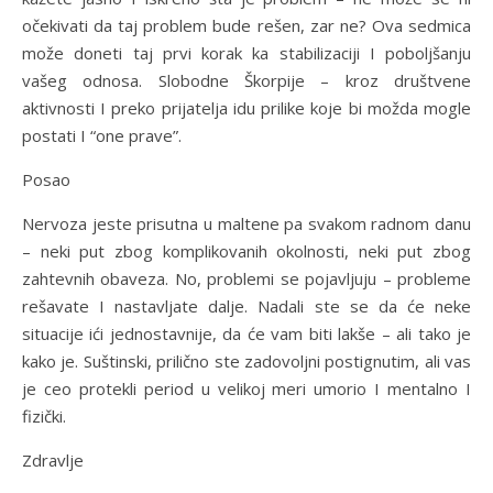
očekivati da taj problem bude rešen, zar ne? Ova sedmica
može doneti taj prvi korak ka stabilizaciji I poboljšanju
vašeg odnosa. Slobodne Škorpije – kroz društvene
aktivnosti I preko prijatelja idu prilike koje bi možda mogle
postati I “one prave”.
Posao
Nervoza jeste prisutna u maltene pa svakom radnom danu
– neki put zbog komplikovanih okolnosti, neki put zbog
zahtevnih obaveza. No, problemi se pojavljuju – probleme
rešavate I nastavljate dalje. Nadali ste se da će neke
situacije ići jednostavnije, da će vam biti lakše – ali tako je
kako je. Suštinski, prilično ste zadovoljni postignutim, ali vas
je ceo protekli period u velikoj meri umorio I mentalno I
fizički.
Zdravlje