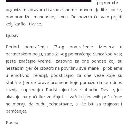
pripremite
organizam zdravom i raznovrsnom ishranom. Jedite jabuke,
pomorandže, mandarine, limun. Od povrća će vam prijati
kelj, karfiol, tikvice.
Ljubav
Period pomračenja (7-og pomračenje Meseca u
partnerskom polju, sada 21-og pomračenje Sunca kod vas)
jeste značajno vreme. Izazovno za one odnose koji su
nestabilni (jer će izbaciti na površinu sve mane I probleme
u emotivnoj relaciji), podsticajno za one veze koje su
stabilne (jer se prave promene koje pomažu da se odnos
razvija, napreduje). Podsticajno I za slobodne Device, jer
ukazuje na početke značajnih I važnih ljubavnih priča (one
ne moraju da budu jednostavne, ali će biti za trajnost I
pamćenje).
Posao