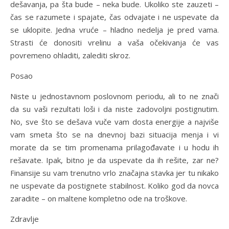
dešavanja, pa šta bude – neka bude. Ukoliko ste zauzeti –
čas se razumete i spajate, čas odvajate i ne uspevate da
se uklopite. Jedna vruće – hladno nedelja je pred vama.
Strasti će donositi vrelinu a vaša očekivanja će vas
povremeno ohladiti, zalediti skroz.
Posao
Niste u jednostavnom poslovnom periodu, ali to ne znači
da su vaši rezultati loši i da niste zadovoljni postignutim.
No, sve što se dešava vuče vam dosta energije a najviše
vam smeta što se na dnevnoj bazi situacija menja i vi
morate da se tim promenama prilagođavate i u hodu ih
rešavate. Ipak, bitno je da uspevate da ih rešite, zar ne?
Finansije su vam trenutno vrlo značajna stavka jer tu nikako
ne uspevate da postignete stabilnost. Koliko god da novca
zaradite – on maltene kompletno ode na troškove.
Zdravlje