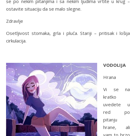
se po nekim pitanjima i sa nekim ljudima vrtite u krug –
ostavite situaciju da se malo slegne.
Zdravlje
Osetljivost stomaka, grla i pluća. Stariji – pritisak i lošija
cirkulacija.
VODOLIJA
Hrana
Vi se na
kratko
uvedete u
red po
pitanju
hrane, ali
vam to brzo