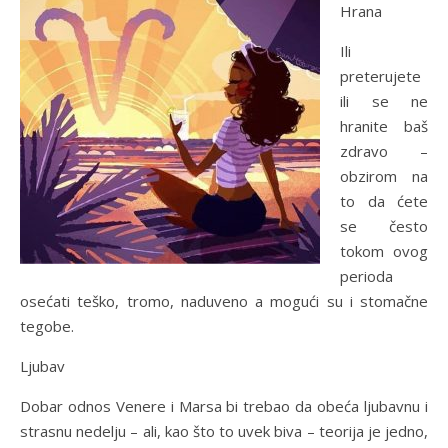
Hrana
Ili
preterujete
ili se ne
hranite baš
zdravo –
obzirom na
to da ćete
se često
tokom ovog
perioda
osećati teško, tromo, naduveno a mogući su i stomačne
tegobe.
Ljubav
Dobar odnos Venere i Marsa bi trebao da obeća ljubavnu i
strasnu nedelju – ali, kao što to uvek biva – teorija je jedno,