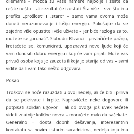
dilemama – možda su vaše namere najbolje i želite da
rešite nešto – ali rezultat će izostati. Šta više – sve što ima
prefiks „prošlost“ i „staro“ – samo vama dvoma može
doneti nerazumevanje i lošiju energiju. Pokušajte da se
zajedno više opustite i više uživate – jer biće razloga za to,
možete se „pronaći“. Slobodni Blizanci – privlačićete pažnju,
kretaćete se, komunicirati, upoznavati nove ljude koji će
vam donositi dobru energiju i koji će vam prijati. Može vas
privući osoba koja je zauzeta ili koja je starija od vas – sami
vidite da li vam tako nešto odgovara.
Posao
Troškovi se hoće razuzdati u ovoj nedelji, ali će biti i priliva
da se pokrivate i krpite. Napravićete neke dogovore ili
potpisati solidan ugovor – ali od ovoga još uvek nećete
videti znatnije količine novca – moraćete malo da sačekate.
Generalno – dosta dobrih dešavanja, interesantnih
kontakata sa novim i starim saradnicima, nedelja koja ima