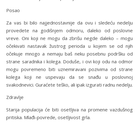
Posao
Za vas bi bilo najjednostavnije da ovu i sledeću nedelju
provedete na godišnjem odmoru, daleko od poslovne
vreve. Oni koji ne mogu da zbrišu negde daleko – mogu
očekivati nastavak žustrog perioda u kojem se od njih
očekuje mnogo a nemaju baš neku posebnu podršku od
strane saradnika i kolega. Doduše, i ovi koji odu na odmor
mogu povremeno biti uznemiravani pozivima od strane
kolega koji ne uspevaju da se snađu u poslovnoj
svakodnevici. Guraćete teško, ali ipak izgurati radnu nedelju.
Zdravlje
Starija populacija će biti osetljiva na promene vazdušnog
pritiska. Mlađi-povrede, osetljivost grla.