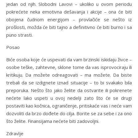
jedan od njih. Slobodni Lavovi – ukoliko u ovom periodu
pokrećete neka emotivna dešavanja i akcije – ona će biti
obojena čudnom energijom – provlačiće se nešto iz
prošlosti, možda će biti tajno a definitivno će biti burno i sa
puno strasti.
Posao
Biće osoba koje će uspevati da vam brzinski iskidaju živce –
osobe teške, zahtevne, sklone tome da vas isprovociraju ili
kritikuju. Da možete odreagovati – ma možete. Da biste
trebali da se izdignete iznad situacije – to bi svakako bila
preporuka. Nešto što jako želite da ostvarite ili pokrenete
nećete lako uspeti u ovoj nedelji zato što će se drugi
postaviti kao kočnica, ograničenje, pritiskaće vas i neće vam
dozvoliti da brzo dođete do cilja. Borite se za sebe i za ono
što želite. Finansijama nećete biti zadovoljni.
Zdravlje