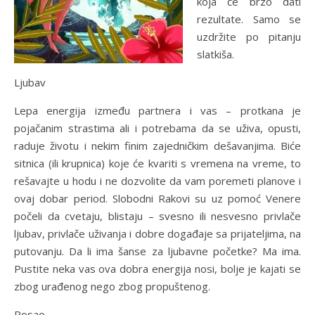
koja će brzo dati
rezultate. Samo se
uzdržite po pitanju
slatkiša.
Ljubav
Lepa energija između partnera i vas – protkana je
pojačanim strastima ali i potrebama da se uživa, opusti,
raduje životu i nekim finim zajedničkim dešavanjima. Biće
sitnica (ili krupnica) koje će kvariti s vremena na vreme, to
rešavajte u hodu i ne dozvolite da vam poremeti planove i
ovaj dobar period. Slobodni Rakovi su uz pomoć Venere
počeli da cvetaju, blistaju – svesno ili nesvesno privlače
ljubav, privlače uživanja i dobre događaje sa prijateljima, na
putovanju. Da li ima šanse za ljubavne početke? Ma ima.
Pustite neka vas ova dobra energija nosi, bolje je kajati se
zbog urađenog nego zbog propuštenog.
Posao