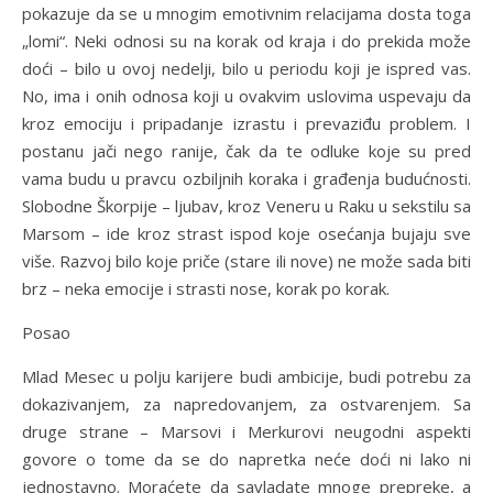
pokazuje da se u mnogim emotivnim relacijama dosta toga
„lomi“. Neki odnosi su na korak od kraja i do prekida može
doći – bilo u ovoj nedelji, bilo u periodu koji je ispred vas.
No, ima i onih odnosa koji u ovakvim uslovima uspevaju da
kroz emociju i pripadanje izrastu i prevaziđu problem. I
postanu jači nego ranije, čak da te odluke koje su pred
vama budu u pravcu ozbiljnih koraka i građenja budućnosti.
Slobodne Škorpije – ljubav, kroz Veneru u Raku u sekstilu sa
Marsom – ide kroz strast ispod koje osećanja bujaju sve
više. Razvoj bilo koje priče (stare ili nove) ne može sada biti
brz – neka emocije i strasti nose, korak po korak.
Posao
Mlad Mesec u polju karijere budi ambicije, budi potrebu za
dokazivanjem, za napredovanjem, za ostvarenjem. Sa
druge strane – Marsovi i Merkurovi neugodni aspekti
govore o tome da se do napretka neće doći ni lako ni
jednostavno. Moraćete da savladate mnoge prepreke, a