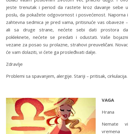
jeste trenutak i period da rastete kroz davanje sebe u
poslu, da pokažete odgovornost i posvećenost. Naporna i
zahtevna sedmica je pred vama, pritisnuće vas obaveze –
ali sa druge strane, nećete sebi dati prostora da
pokleknete, nećete se predati i odustati. Vaše bojazni
vezane za posao su prolazne, strahovi preuveličani. Novac
će vam dolaziti, vi ćete ga prosleđivati dalje.
Zdravlje
Problemi sa spavanjem, alergije. Stariji – pritisak, cirkulacija.
VAGA
Hrana
Nemate vi
vremena