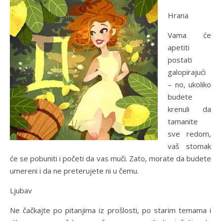
Hrana
Vama će
apetiti
postati
galopirajući
– no, ukoliko
budete
krenuli da
tamanite
sve redom,
vaš stomak
će se pobuniti i početi da vas muči. Zato, morate da budete
umereni i da ne preterujete ni u čemu.
Ljubav
Ne čačkajte po pitanjima iz prošlosti, po starim temama i