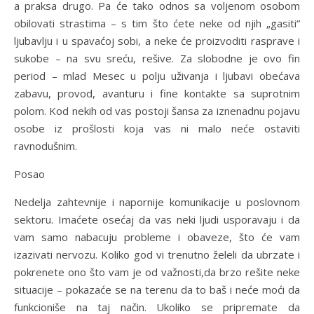
a praksa drugo. Pa će tako odnos sa voljenom osobom
obilovati strastima – s tim što ćete neke od njih „gasiti“
ljubavlju i u spavaćoj sobi, a neke će proizvoditi rasprave i
sukobe – na svu sreću, rešive. Za slobodne je ovo fin
period – mlad Mesec u polju uživanja i ljubavi obećava
zabavu, provod, avanturu i fine kontakte sa suprotnim
polom. Kod nekih od vas postoji šansa za iznenadnu pojavu
osobe iz prošlosti koja vas ni malo neće ostaviti
ravnodušnim.
Posao
Nedelja zahtevnije i napornije komunikacije u poslovnom
sektoru. Imaćete osećaj da vas neki ljudi usporavaju i da
vam samo nabacuju probleme i obaveze, što će vam
izazivati nervozu. Koliko god vi trenutno želeli da ubrzate i
pokrenete ono što vam je od važnosti,da brzo rešite neke
situacije – pokazaće se na terenu da to baš i neće moći da
funkcioniše na taj način. Ukoliko se pripremate da