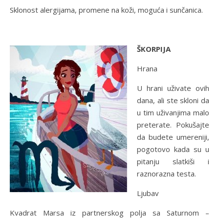
Sklonost alergijama, promene na koži, moguća i sunčanica.
ŠKORPIJA
Hrana
U hrani uživate ovih
dana, ali ste skloni da
u tim uživanjima malo
preterate. Pokušajte
da budete umereniji,
pogotovo kada su u
pitanju slatkiši i
raznorazna testa.
Ljubav
Kvadrat Marsa iz partnerskog polja sa Saturnom –