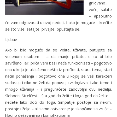
grilovano),
voće, salate
– apsolutno
će vam odgovarati u ovoj nedelji. I ako je moguće – krećite
se što više, šetajte, plivajte, opuštajte se.
Ljubav
Ako bi bilo moguće da se volite, uživate, putujete sa
voljenom osobom – a da manje pričate, e to bi bilo
savršeno. Jer, priča vam baš i neće funkcionisati – pogotovo
ona u koju je uključeno nešto iz prošlosti, stara tema, stari
način ponašanja i pogotovo ona u kojoj se vaši karakteri
sudaraju i niko ne želi da popusti, tvrdoglavo. Lake teme i
mnogo uživanja – i preguraćete zadovoljni ovu nedelju.
Slobodni Strelčevi – šta god da želite i koga god da želite –
nećete lako doći do toga. Simpatije postoje sa nekim,
postoje i želje – ali samo ostvarenje je skopčano sa vruće –
hladno dešavanjima i komplikacijama.