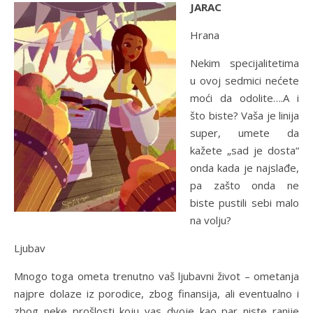
JARAC
Hrana
Nekim specijalitetima
u ovoj sedmici nećete
moći da odolite….A i
što biste? Vaša je linija
super, umete da
kažete „sad je dosta“
onda kada je najslađe,
pa zašto onda ne
biste pustili sebi malo
na volju?
Ljubav
Mnogo toga ometa trenutno vaš ljubavni život – ometanja
najpre dolaze iz porodice, zbog finansija, ali eventualno i
zbog neke prošlosti koju vas dvoje kao par niste ranije