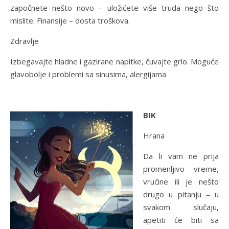
započnete nešto novo – uložićete više truda nego što
mislite. Finansije – dosta troškova.
Zdravlje
Izbegavajte hladne i gazirane napitke, čuvajte grlo. Moguće
glavobolje i problemi sa sinusima, alergijama
BIK
Hrana
Da li vam ne prija
promenljivo vreme,
vrućine ili je nešto
drugo u pitanju – u
svakom slučaju,
apetiti će biti sa