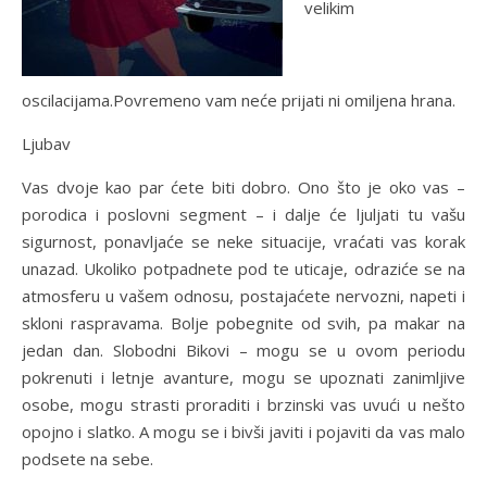
velikim
oscilacijama.Povremeno vam neće prijati ni omiljena hrana.
Ljubav
Vas dvoje kao par ćete biti dobro. Ono što je oko vas –
porodica i poslovni segment – i dalje će ljuljati tu vašu
sigurnost, ponavljaće se neke situacije, vraćati vas korak
unazad. Ukoliko potpadnete pod te uticaje, odraziće se na
atmosferu u vašem odnosu, postajaćete nervozni, napeti i
skloni raspravama. Bolje pobegnite od svih, pa makar na
jedan dan. Slobodni Bikovi – mogu se u ovom periodu
pokrenuti i letnje avanture, mogu se upoznati zanimljive
osobe, mogu strasti proraditi i brzinski vas uvući u nešto
opojno i slatko. A mogu se i bivši javiti i pojaviti da vas malo
podsete na sebe.