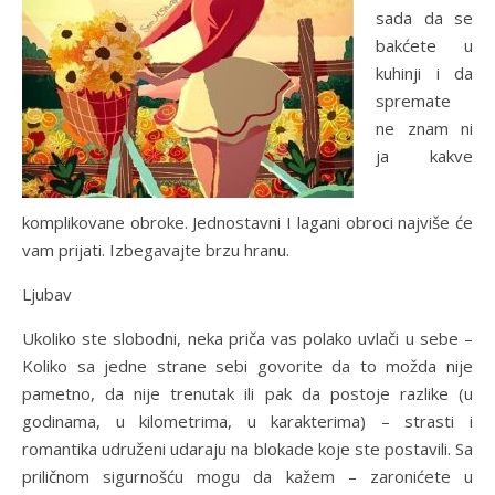
sada da se
bakćete u
kuhinji i da
spremate
ne znam ni
ja kakve
komplikovane obroke. Jednostavni I lagani obroci najviše će
vam prijati. Izbegavajte brzu hranu.
Ljubav
Ukoliko ste slobodni, neka priča vas polako uvlači u sebe –
Koliko sa jedne strane sebi govorite da to možda nije
pametno, da nije trenutak ili pak da postoje razlike (u
godinama, u kilometrima, u karakterima) – strasti i
romantika udruženi udaraju na blokade koje ste postavili. Sa
priličnom sigurnošću mogu da kažem – zaronićete u