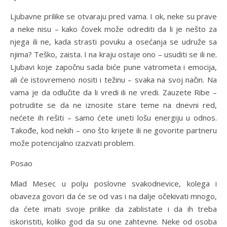
Ljubavne prilike se otvaraju pred vama. I ok, neke su prave
a neke nisu – kako čovek može odrediti da li je nešto za
njega ili ne, kada strasti povuku a osećanja se udruže sa
njima? Teško, zaista. I na kraju ostaje ono – usuditi se ili ne.
Ljubavi koje započnu sada biće pune vatrometa i emocija,
ali će istovremeno nositi i težinu – svaka na svoj način. Na
vama je da odlučite da li vredi ili ne vredi. Zauzete Ribe –
potrudite se da ne iznosite stare teme na dnevni red,
nećete ih rešiti – samo ćete uneti lošu energiju u odnos.
Takođe, kod nekih – ono što krijete ili ne govorite partneru
može potencijalno izazvati problem.
Posao
Mlad Mesec u polju poslovne svakodnevice, kolega i
obaveza govori da će se od vas i na dalje očekivati mnogo,
da ćete imati svoje prilike da zablistate i da ih treba
iskoristiti, koliko god da su one zahtevne. Neke od osoba