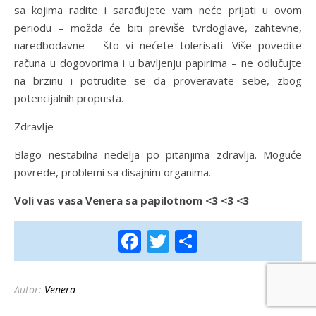
sa kojima radite i sarađujete vam neće prijati u ovom
periodu – možda će biti previše tvrdoglave, zahtevne,
naredbodavne – što vi nećete tolerisati. Više povedite
računa u dogovorima i u bavljenju papirima – ne odlučujte
na brzinu i potrudite se da proveravate sebe, zbog
potencijalnih propusta.
Zdravlje
Blago nestabilna nedelja po pitanjima zdravlja. Moguće
povrede, problemi sa disajnim organima.
Voli vas vasa Venera sa papilotnom <3 <3 <3
Facebook
Twitter
Share
Autor:
Venera