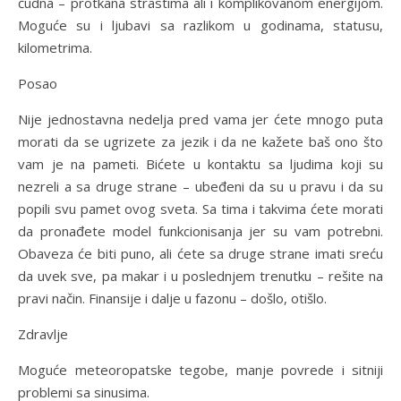
čudna – protkana strastima ali i komplikovanom energijom.
Moguće su i ljubavi sa razlikom u godinama, statusu,
kilometrima.
Posao
Nije jednostavna nedelja pred vama jer ćete mnogo puta
morati da se ugrizete za jezik i da ne kažete baš ono što
vam je na pameti. Bićete u kontaktu sa ljudima koji su
nezreli a sa druge strane – ubeđeni da su u pravu i da su
popili svu pamet ovog sveta. Sa tima i takvima ćete morati
da pronađete model funkcionisanja jer su vam potrebni.
Obaveza će biti puno, ali ćete sa druge strane imati sreću
da uvek sve, pa makar i u poslednjem trenutku – rešite na
pravi način. Finansije i dalje u fazonu – došlo, otišlo.
Zdravlje
Moguće meteoropatske tegobe, manje povrede i sitniji
problemi sa sinusima.