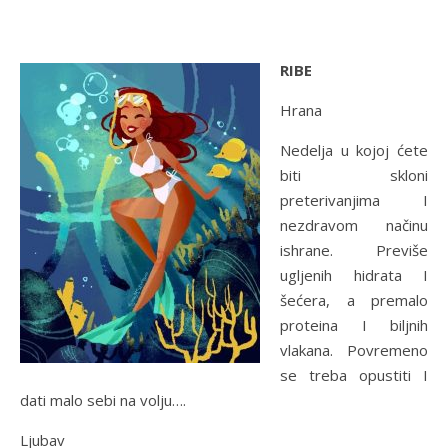
RIBE
Hrana
Nedelja u kojoj ćete
biti skloni
preterivanjima I
nezdravom načinu
ishrane. Previše
ugljenih hidrata I
šećera, a premalo
proteina I biljnih
vlakana. Povremeno
se treba opustiti I
dati malo sebi na volju….
Ljubav