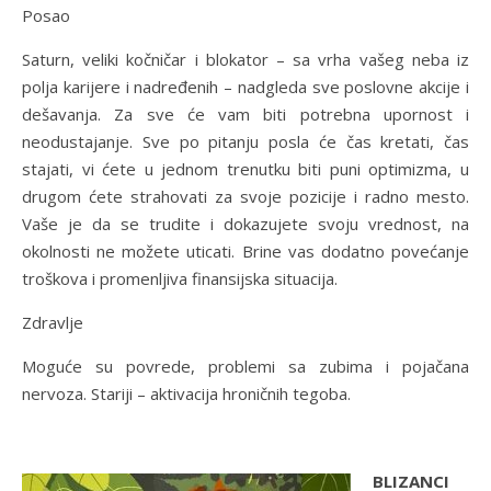
Posao
Saturn, veliki kočničar i blokator – sa vrha vašeg neba iz
polja karijere i nadređenih – nadgleda sve poslovne akcije i
dešavanja. Za sve će vam biti potrebna upornost i
neodustajanje. Sve po pitanju posla će čas kretati, čas
stajati, vi ćete u jednom trenutku biti puni optimizma, u
drugom ćete strahovati za svoje pozicije i radno mesto.
Vaše je da se trudite i dokazujete svoju vrednost, na
okolnosti ne možete uticati. Brine vas dodatno povećanje
troškova i promenljiva finansijska situacija.
Zdravlje
Moguće su povrede, problemi sa zubima i pojačana
nervoza. Stariji – aktivacija hroničnih tegoba.
BLIZANCI