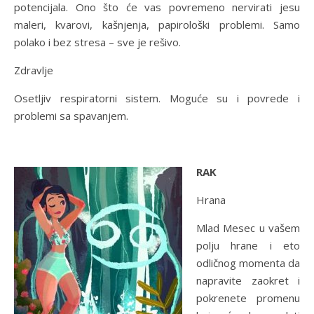
potencijala. Ono što će vas povremeno nervirati jesu
maleri, kvarovi, kašnjenja, papirološki problemi. Samo
polako i bez stresa – sve je rešivo.
Zdravlje
Osetljiv respiratorni sistem. Moguće su i povrede i
problemi sa spavanjem.
RAK
Hrana
Mlad Mesec u vašem
polju hrane i eto
odličnog momenta da
napravite zaokret i
pokrenete promenu