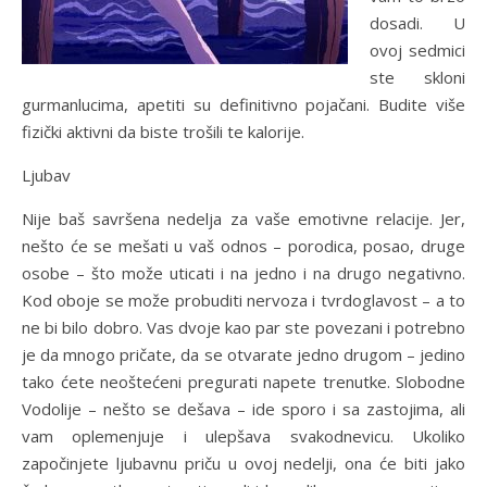
dosadi. U
ovoj sedmici
ste skloni
gurmanlucima, apetiti su definitivno pojačani. Budite više
fizički aktivni da biste trošili te kalorije.
Ljubav
Nije baš savršena nedelja za vaše emotivne relacije. Jer,
nešto će se mešati u vaš odnos – porodica, posao, druge
osobe – što može uticati i na jedno i na drugo negativno.
Kod oboje se može probuditi nervoza i tvrdoglavost – a to
ne bi bilo dobro. Vas dvoje kao par ste povezani i potrebno
je da mnogo pričate, da se otvarate jedno drugom – jedino
tako ćete neoštećeni pregurati napete trenutke. Slobodne
Vodolije – nešto se dešava – ide sporo i sa zastojima, ali
vam oplemenjuje i ulepšava svakodnevicu. Ukoliko
započinjete ljubavnu priču u ovoj nedelji, ona će biti jako