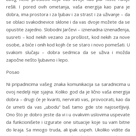
rešili. I pored ovih ometanja, vaša energija kao para je
dobra, ima prostora i za ljubav i za strast i za uživanje – da
se oblaci svakodnevice sklone i da vas dvoje možete da se
opustite zajedno. Slobodni Jarčevi – iznenadna iznenađenja,
susreti – kod nekih vezano za prošlost, kod nekih za nove
osobe, a biće i onih kod kojih će se staro i novo pomešati. U
svakom slučaju – dobra sedmica da se uživa i možda
započne nešto ljubavno i lepo.
Posao
Ni pripadnicima vašeg znaka komunikacija sa saradnicima u
ovoj nedelji nije sjajna. Koliko god da je lično vaša energija
dobra – drugi će je kvariti, nervirati vas, provocirati, kao da
će umeti da vas „ubodu“ baš tamo gde ste najosetljiviji.
Ono što je dobro jeste da vi i u ovakvim uslovima uspevate
da funkcionišete i izgurate one situacije koje su vam bitne
do kraja. Sa mnogo truda, ali ipak uspeh. Ukoliko vidite da