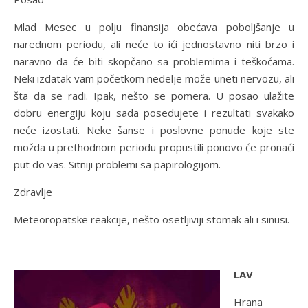
Mlad Mesec u polju finansija obećava poboljšanje u
narednom periodu, ali neće to ići jednostavno niti brzo i
naravno da će biti skopčano sa problemima i teškoćama.
Neki izdatak vam početkom nedelje može uneti nervozu, ali
šta da se radi. Ipak, nešto se pomera. U posao ulažite
dobru energiju koju sada posedujete i rezultati svakako
neće izostati. Neke šanse i poslovne ponude koje ste
možda u prethodnom periodu propustili ponovo će pronaći
put do vas. Sitniji problemi sa papirologijom.
Zdravlje
Meteoropatske reakcije, nešto osetljiviji stomak ali i sinusi.
LAV
Hrana