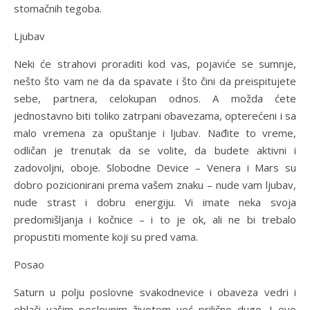
stomačnih tegoba.
Ljubav
Neki će strahovi proraditi kod vas, pojaviće se sumnje,
nešto što vam ne da da spavate i što čini da preispitujete
sebe, partnera, celokupan odnos. A možda ćete
jednostavno biti toliko zatrpani obavezama, opterećeni i sa
malo vremena za opuštanje i ljubav. Nađite to vreme,
odličan je trenutak da se volite, da budete aktivni i
zadovoljni, oboje. Slobodne Device – Venera i Mars su
dobro pozicionirani prema vašem znaku – nude vam ljubav,
nude strast i dobru energiju. Vi imate neka svoja
predomišljanja i kočnice – i to je ok, ali ne bi trebalo
propustiti momente koji su pred vama.
Posao
Saturn u polju poslovne svakodnevice i obaveza vedri i
oblači vašim poslovnim životom već prilično dugo. I ovo