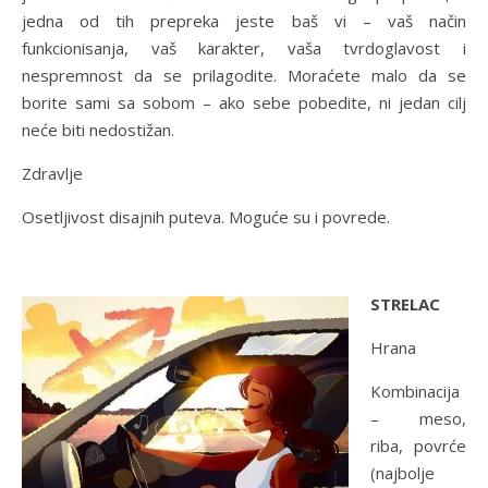
jedna od tih prepreka jeste baš vi – vaš način
funkcionisanja, vaš karakter, vaša tvrdoglavost i
nespremnost da se prilagodite. Moraćete malo da se
borite sami sa sobom – ako sebe pobedite, ni jedan cilj
neće biti nedostižan.
Zdravlje
Osetljivost disajnih puteva. Moguće su i povrede.
STRELAC
Hrana
Kombinacija
– meso,
riba, povrće
(najbolje