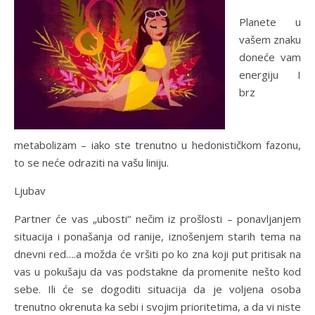
Planete u
vašem znaku
doneće vam
energiju I
brz
metabolizam – iako ste trenutno u hedonističkom fazonu,
to se neće odraziti na vašu liniju.
Ljubav
Partner će vas „ubosti“ nečim iz prošlosti – ponavljanjem
situacija i ponašanja od ranije, iznošenjem starih tema na
dnevni red….a možda će vršiti po ko zna koji put pritisak na
vas u pokušaju da vas podstakne da promenite nešto kod
sebe. Ili će se dogoditi situacija da je voljena osoba
trenutno okrenuta ka sebi i svojim prioritetima, a da vi niste