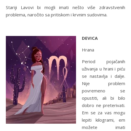
Stariji Lavovi bi mogli imati nešto više zdravstvenih
problema, naročito sa pritiskom i krvnim sudovima.
DEVICA
Hrana
Period pojačanih
uživanja u hrani i piću
se nastavlja i dalje.
Nije problem
povremeno se
opustiti, ali bi bilo
dobro ne preterivati.
Em se za vas mogu
lepiti kilogrami, em
možete imati