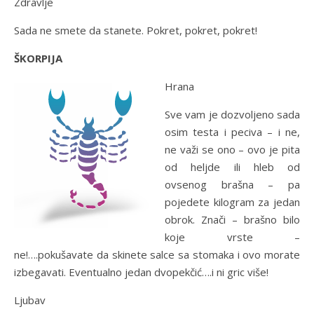
Zdravlje
Sada ne smete da stanete. Pokret, pokret, pokret!
ŠKORPIJA
Hrana
Sve vam je dozvoljeno sada
osim testa i peciva – i ne,
ne važi se ono – ovo je pita
od heljde ili hleb od
ovsenog brašna – pa
pojedete kilogram za jedan
obrok. Znači – brašno bilo
koje vrste –
ne!….pokušavate da skinete salce sa stomaka i ovo morate
izbegavati. Eventualno jedan dvopekčić….i ni gric više!
Ljubav