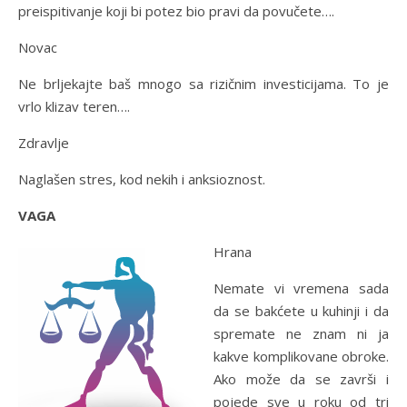
preispitivanje koji bi potez bio pravi da povučete….
Novac
Ne brljekajte baš mnogo sa rizičnim investicijama. To je
vrlo klizav teren….
Zdravlje
Naglašen stres, kod nekih i anksioznost.
VAGA
Hrana
Nemate vi vremena sada
da se bakćete u kuhinji i da
spremate ne znam ni ja
kakve komplikovane obroke.
Ako može da se završi i
pojede sve u roku od tri