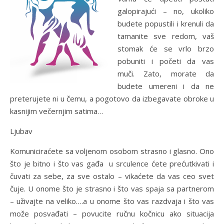
galopirajući – no, ukoliko
budete popustili i krenuli da
tamanite sve redom, vaš
stomak će se vrlo brzo
pobuniti i početi da vas
muči. Zato, morate da
budete umereni i da ne
preterujete ni u čemu, a pogotovo da izbegavate obroke u
kasnijim večernjim satima…
Ljubav
Komuniciraćete sa voljenom osobom strasno i glasno. Ono
što je bitno i što vas gađa u srculence ćete prećutkivati i
čuvati za sebe, za sve ostalo – vikaćete da vas ceo svet
čuje. U onome što je strasno i što vas spaja sa partnerom
– uživajte na veliko….a u onome što vas razdvaja i što vas
može posvađati – povucite ručnu kočnicu ako situacija