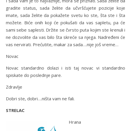
I sada vam je to najvažnije, mora se priznati. Sada želite da
gradite status, sada želite da učvršćujete pozicije koje
imate, sada želite da pokažete svetu ko ste, šta ste i šta
možete. Biće onih koji će pokušati da vas sapletu, pa će
sami sebe saplesti. Držite se čvrsto puta kojim ste krenuli i
ne dozvolite da vas bilo šta skreće sa njega. Nadređeni će
vas nervirati. Prećutite, makar za sada….nije još vreme…
Novac
Novac standardno dolazi i isti taj novac vi standardno
spiskate do poslednje pare.
Zdravlje
Dobri ste, dobri….ništa vam ne fali.
STRELAC
Hrana