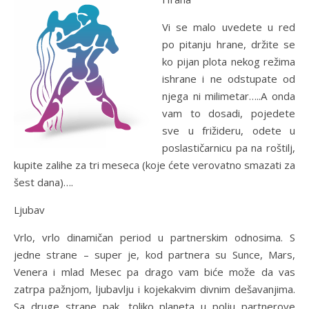
Vi se malo uvedete u red
po pitanju hrane, držite se
ko pijan plota nekog režima
ishrane i ne odstupate od
njega ni milimetar…..A onda
vam to dosadi, pojedete
sve u frižideru, odete u
poslastičarnicu pa na roštilj,
kupite zalihe za tri meseca (koje ćete verovatno smazati za
šest dana)….
Ljubav
Vrlo, vrlo dinamičan period u partnerskim odnosima. S
jedne strane – super je, kod partnera su Sunce, Mars,
Venera i mlad Mesec pa drago vam biće može da vas
zatrpa pažnjom, ljubavlju i kojekakvim divnim dešavanjima.
Sa druge strane pak, toliko planeta u polju partnerove