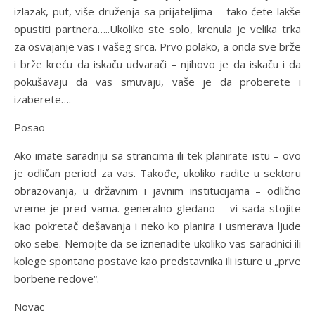
izlazak, put, više druženja sa prijateljima – tako ćete lakše
opustiti partnera…..Ukoliko ste solo, krenula je velika trka
za osvajanje vas i vašeg srca. Prvo polako, a onda sve brže
i brže kreću da iskaču udvarači – njihovo je da iskaču i da
pokušavaju da vas smuvaju, vaše je da proberete i
izaberete….
Posao
Ako imate saradnju sa strancima ili tek planirate istu – ovo
je odličan period za vas. Takođe, ukoliko radite u sektoru
obrazovanja, u državnim i javnim institucijama – odlično
vreme je pred vama. generalno gledano – vi sada stojite
kao pokretač dešavanja i neko ko planira i usmerava ljude
oko sebe. Nemojte da se iznenadite ukoliko vas saradnici ili
kolege spontano postave kao predstavnika ili isture u „prve
borbene redove“.
Novac