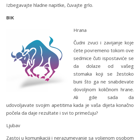
Izbegavajte hladne napitke, čuvajte grlo.
BIK
Hrana
Čudni zvuci i zavijanje koje
ćete povremeno tokom ove
sedmice čuti ispostaviće se
da dolaze od vašeg
stomaka koji se žestoko
buni što ga ne snabdevate
dovoljnom količinom hrane.
Ali gde sada da
udovoljavate svojim apetitima kada je vaša dijeta konačno
počela da daje rezultate i svi to primećuju?
Ljubav
Zastoj u komunikaciji i nerazumevanje sa voljenom osobom