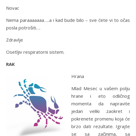
Novac
Nema paraaaaaaa…..a i kad bude bilo – sve ćete vi to očas
posla potrošiti….
Zdravlje
Osetljiv respiratorni sistem.
RAK
Hrana
Mlad Mesec u vašem polju
hrane i eto odličnog
momenta da napravite
jedan veliki zaokret i
pokrenete promenu koja će
brzo dati rezultate. Igrajte
se sa začinima, sa