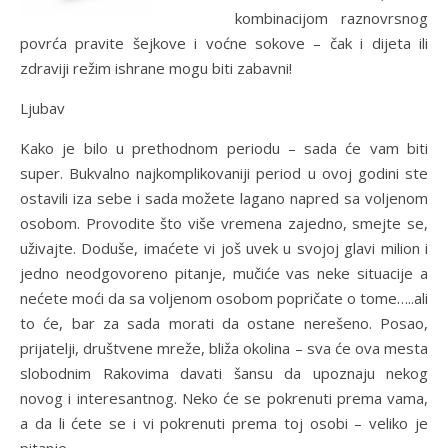
kombinacijom raznovrsnog
povrća pravite šejkove i voćne sokove – čak i dijeta ili
zdraviji režim ishrane mogu biti zabavni!
Ljubav
Kako je bilo u prethodnom periodu – sada će vam biti
super. Bukvalno najkomplikovaniji period u ovoj godini ste
ostavili iza sebe i sada možete lagano napred sa voljenom
osobom. Provodite što više vremena zajedno, smejte se,
uživajte. Doduše, imaćete vi još uvek u svojoj glavi milion i
jedno neodgovoreno pitanje, mučiće vas neke situacije a
nećete moći da sa voljenom osobom popričate o tome…..ali
to će, bar za sada morati da ostane nerešeno. Posao,
prijatelji, društvene mreže, bliža okolina – sva će ova mesta
slobodnim Rakovima davati šansu da upoznaju nekog
novog i interesantnog. Neko će se pokrenuti prema vama,
a da li ćete se i vi pokrenuti prema toj osobi – veliko je