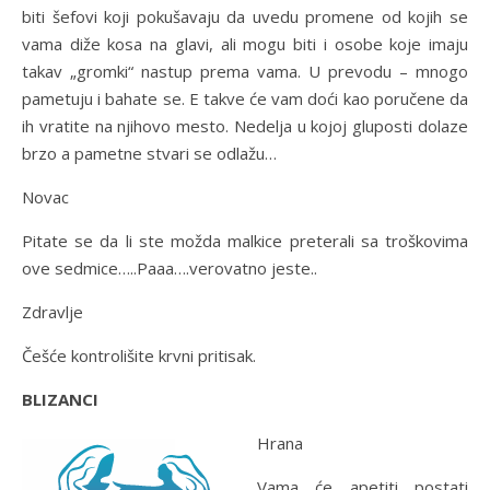
biti šefovi koji pokušavaju da uvedu promene od kojih se
vama diže kosa na glavi, ali mogu biti i osobe koje imaju
takav „gromki“ nastup prema vama. U prevodu – mnogo
pametuju i bahate se. E takve će vam doći kao poručene da
ih vratite na njihovo mesto. Nedelja u kojoj gluposti dolaze
brzo a pametne stvari se odlažu…
Novac
Pitate se da li ste možda malkice preterali sa troškovima
ove sedmice…..Paaa….verovatno jeste..
Zdravlje
Češće kontrolišite krvni pritisak.
BLIZANCI
Hrana
Vama će apetiti postati