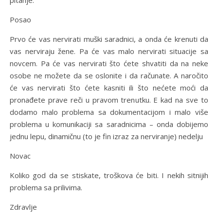
pitanje.
Posao
Prvo će vas nervirati muški saradnici, a onda će krenuti da
vas nerviraju žene. Pa će vas malo nervirati situacije sa
novcem. Pa će vas nervirati što ćete shvatiti da na neke
osobe ne možete da se oslonite i da računate. A naročito
će vas nervirati što ćete kasniti ili što nećete moći da
pronađete prave reči u pravom trenutku. E kad na sve to
dodamo malo problema sa dokumentacijom i malo više
problema u komunikaciji sa saradnicima – onda dobijemo
jednu lepu, dinamičnu (to je fin izraz za nerviranje) nedelju
Novac
Koliko god da se stiskate, troškova će biti. I nekih sitnijih
problema sa prilivima.
Zdravlje