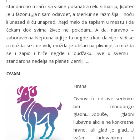
standardno mrači i sa visine posmatra celu situaciju, Jupiter
je u fazonu „ja nisam odavde“, a Merkur se razmišlja – hoću
li unazad ili ću unapred…hajd malo da tapkam u mestu i da
čekam dok svima živce ne pokidam…..A da, naravno –
zaboravih na Neptuna koji je tu negde a kao da nije i vidi se
a možda se i ne vidi, možda je otišao na plivanje, a možda
se i zapio i hrče negde u budžaku…..Sve u svemu –
standardna nedelja na planeti Zemlji…..
OVAN
Hrana
Ovnovi će od ove sedmice
biti mnoooogo
gladni….Doduše, gladni
ljubavne akcije ne konkretne
hrane, ali glad je glad…U
vašim ludovanjima i