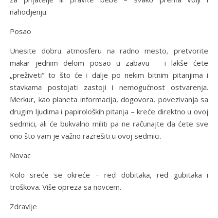
nahodjenju.
Posao
Unesite dobru atmosferu na radno mesto, pretvorite
makar jednim delom posao u zabavu – i lakše ćete
„preživeti“ to što će i dalje po nekim bitnim pitanjima i
stavkama postojati zastoji i nemogućnost ostvarenja.
Merkur, kao planeta informacija, dogovora, povezivanja sa
drugim ljudima i papiroloških pitanja – kreće direktno u ovoj
sedmici, ali će bukvalno militi pa ne računajte da ćete sve
ono što vam je važno razrešiti u ovoj sedmici.
Novac
Kolo sreće se okreće – red dobitaka, red gubitaka i
troškova. Više opreza sa novcem.
Zdravlje