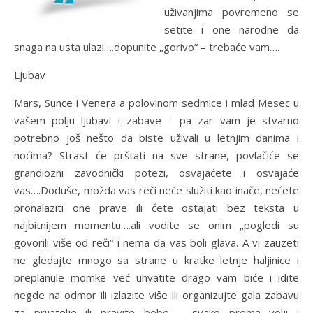
uživanjima povremeno se
setite i one narodne da
snaga na usta ulazi….dopunite „gorivo“ – trebaće vam….
Ljubav
Mars, Sunce i Venera a polovinom sedmice i mlad Mesec u
vašem polju ljubavi i zabave – pa zar vam je stvarno
potrebno još nešto da biste uživali u letnjim danima i
noćima? Strast će prštati na sve strane, povlačiće se
grandiozni zavodnički potezi, osvajaćete i osvajaće
vas….Doduše, možda vas reči neće služiti kao inače, nećete
pronalaziti one prave ili ćete ostajati bez teksta u
najbitnijem momentu….ali vodite se onim „pogledi su
govorili više od reči“ i nema da vas boli glava. A vi zauzeti
ne gledajte mnogo sa strane u kratke letnje haljinice i
preplanule momke već uhvatite drago vam biće i idite
negde na odmor ili izlazite više ili organizujte gala zabavu
za prijatelje ili pravite bebe – svako prema volji i