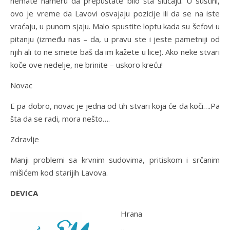
nemate nameru da prepuštate bilo šta slučaju. U suštini,
ovo je vreme da Lavovi osvajaju pozicije ili da se na iste
vraćaju, u punom sjaju. Malo spustite loptu kada su šefovi u
pitanju (između nas – da, u pravu ste i jeste pametniji od
njih ali to ne smete baš da im kažete u lice). Ako neke stvari
koče ove nedelje, ne brinite – uskoro kreću!
Novac
E pa dobro, novac je jedna od tih stvari koja će da koči….Pa
šta da se radi, mora nešto….
Zdravlje
Manji problemi sa krvnim sudovima, pritiskom i srčanim
mišićem kod starijih Lavova.
DEVICA
Hrana