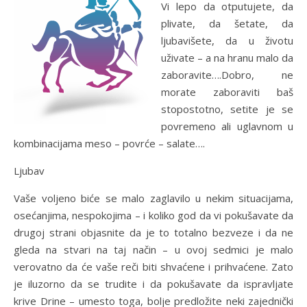
Vi lepo da otputujete, da
plivate, da šetate, da
ljubavišete, da u životu
uživate – a na hranu malo da
zaboravite….Dobro, ne
morate zaboraviti baš
stopostotno, setite je se
povremeno ali uglavnom u
kombinacijama meso – povrće – salate….
Ljubav
Vaše voljeno biće se malo zaglavilo u nekim situacijama,
osećanjima, nespokojima – i koliko god da vi pokušavate da
drugoj strani objasnite da je to totalno bezveze i da ne
gleda na stvari na taj način – u ovoj sedmici je malo
verovatno da će vaše reči biti shvaćene i prihvaćene. Zato
je iluzorno da se trudite i da pokušavate da ispravljate
krive Drine – umesto toga, bolje predložite neki zajednički