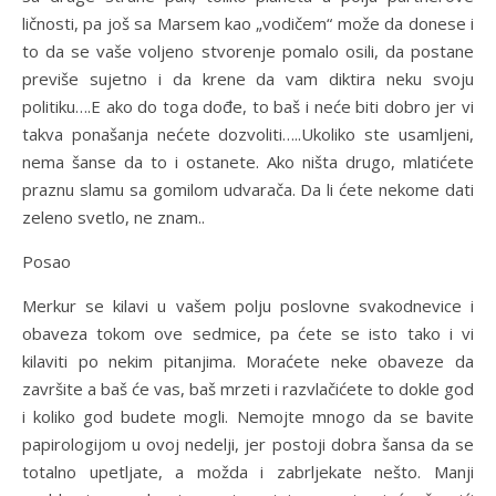
ličnosti, pa još sa Marsem kao „vodičem“ može da donese i
to da se vaše voljeno stvorenje pomalo osili, da postane
previše sujetno i da krene da vam diktira neku svoju
politiku….E ako do toga dođe, to baš i neće biti dobro jer vi
takva ponašanja nećete dozvoliti…..Ukoliko ste usamljeni,
nema šanse da to i ostanete. Ako ništa drugo, mlatićete
praznu slamu sa gomilom udvarača. Da li ćete nekome dati
zeleno svetlo, ne znam..
Posao
Merkur se kilavi u vašem polju poslovne svakodnevice i
obaveza tokom ove sedmice, pa ćete se isto tako i vi
kilaviti po nekim pitanjima. Moraćete neke obaveze da
završite a baš će vas, baš mrzeti i razvlačićete to dokle god
i koliko god budete mogli. Nemojte mnogo da se bavite
papirologijom u ovoj nedelji, jer postoji dobra šansa da se
totalno upetljate, a možda i zabrljekate nešto. Manji