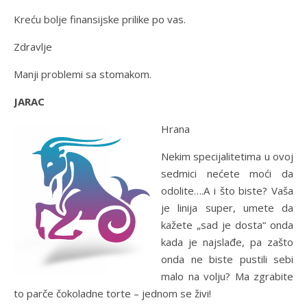
Kreću bolje finansijske prilike po vas.
Zdravlje
Manji problemi sa stomakom.
JARAC
Hrana
Nekim specijalitetima u ovoj
sedmici nećete moći da
odolite….A i što biste? Vaša
je linija super, umete da
kažete „sad je dosta“ onda
kada je najslađe, pa zašto
onda ne biste pustili sebi
malo na volju? Ma zgrabite
to parče čokoladne torte – jednom se živi!