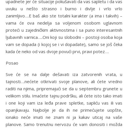
upadnete jer će situacije pokušavati da vas sapletu i da vas
uvuku u nešto strasno i burno i divlje i vrlo vrlo
zanimljivo….E baš ako ste totalni karakter (a ima i takvih) –
vama će ova nedelja sa voljenom osobom uglavnom
proteći u zajedničkim aktivnostima i sa puno interesantnih
ljubavnih varnica…..Oni koji su slobodni – postoji osoba koja
vam se dopada (i kojoj se i vi dopadate), samo se još čeka
kada će neko od vas dvoje povući prvi, pravi potez….
Posao
Sve će se na dalje dešavati iza zatvorenih vrata, u
tajnosti….nećete otkrivati svoje planove, ali ćete vredno
raditi na njima, pripremajući se da u septembru grunete u
velikom stilu. Imaćete tajnu podršku, ali ćete isto tako imati
i one koji vam iza leđa prave spletke, sapliću vas ili vas
opanjkavaju. Najbolje je da ih ne primećujete uopšte,
ionako neće imati ne znam ni ja kakav uticaj na vaše
planove. Samo trenutnu nervozu će vam donositi i možda