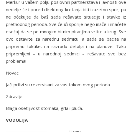
Merkur u vašem polju poslovnih partnerstava i javnosti ove
nedelje će i pored direktnog kretanja biti izuzetno spor, pa
ne očekujte da baš sada rešavate situacije i stavke iz
prethodnog perioda. Sve će ići sporije nego inače i imaćete
osećaj da se po mnogim bitnim pitanjima vrtite u krug. Sve
ovo ostavite za narednu sedmicu, a sada se bacite na
pripremu taktike, na razradu detalja i na planove. Tako
pripremljeni – u narednoj sedmici – rešavate sve bez
problema!
Novac
Jači prilivi su rezervisani za vas tokom ovog perioda….
Zdravlje
Blaga osetljivost stomaka, grla i pluća.
VODOLIJA
Hrana