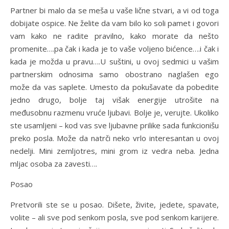
Partner bi malo da se meša u vaše lične stvari, a vi od toga
dobijate ospice. Ne želite da vam bilo ko soli pamet i govori
vam kako ne radite pravilno, kako morate da nešto
promenite….pa čak i kada je to vaše voljeno bićence….i čak i
kada je možda u pravu….U suštini, u ovoj sedmici u vašim
partnerskim odnosima samo obostrano naglašen ego
može da vas saplete. Umesto da pokušavate da pobedite
jedno drugo, bolje taj višak energije utrošite na
međusobnu razmenu vruće ljubavi. Bolje je, verujte. Ukoliko
ste usamljeni – kod vas sve ljubavne prilike sada funkcionišu
preko posla. Može da natrči neko vrlo interesantan u ovoj
nedelji. Mini zemljotres, mini grom iz vedra neba. Jedna
mljac osoba za zavesti….
Posao
Pretvorili ste se u posao. Dišete, živite, jedete, spavate,
volite – ali sve pod senkom posla, sve pod senkom karijere.