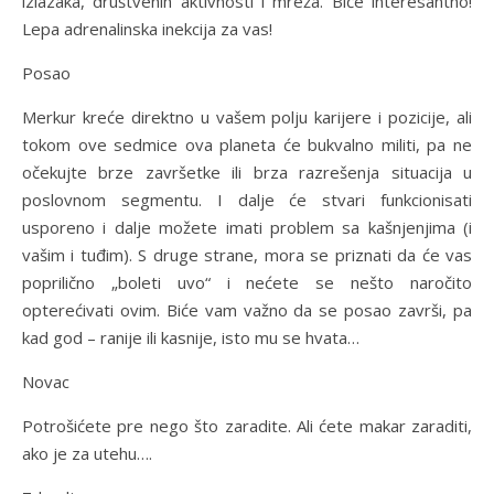
izlazaka, društvenih aktivnosti i mreža. Biće interesantno!
Lepa adrenalinska inekcija za vas!
Posao
Merkur kreće direktno u vašem polju karijere i pozicije, ali
tokom ove sedmice ova planeta će bukvalno militi, pa ne
očekujte brze završetke ili brza razrešenja situacija u
poslovnom segmentu. I dalje će stvari funkcionisati
usporeno i dalje možete imati problem sa kašnjenjima (i
vašim i tuđim). S druge strane, mora se priznati da će vas
poprilično „boleti uvo“ i nećete se nešto naročito
opterećivati ovim. Biće vam važno da se posao završi, pa
kad god – ranije ili kasnije, isto mu se hvata…
Novac
Potrošićete pre nego što zaradite. Ali ćete makar zaraditi,
ako je za utehu….