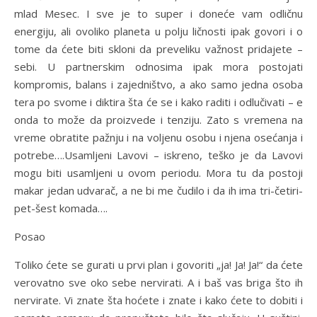
mlad Mesec. I sve je to super i doneće vam odličnu
energiju, ali ovoliko planeta u polju ličnosti ipak govori i o
tome da ćete biti skloni da preveliku važnost pridajete –
sebi. U partnerskim odnosima ipak mora postojati
kompromis, balans i zajedništvo, a ako samo jedna osoba
tera po svome i diktira šta će se i kako raditi i odlučivati – e
onda to može da proizvede i tenziju. Zato s vremena na
vreme obratite pažnju i na voljenu osobu i njena osećanja i
potrebe….Usamljeni Lavovi – iskreno, teško je da Lavovi
mogu biti usamljeni u ovom periodu. Mora tu da postoji
makar jedan udvarač, a ne bi me čudilo i da ih ima tri-četiri-
pet-šest komada….
Posao
Toliko ćete se gurati u prvi plan i govoriti „ja! Ja! Ja!“ da ćete
verovatno sve oko sebe nervirati. A i baš vas briga što ih
nervirate. Vi znate šta hoćete i znate i kako ćete to dobiti i