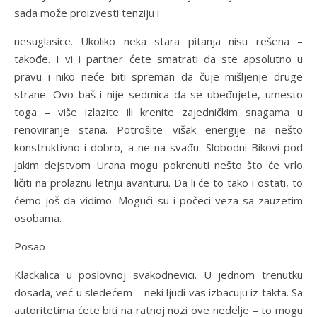
sada može proizvesti tenziju i
nesuglasice. Ukoliko neka stara pitanja nisu rešena –
takođe. I vi i partner ćete smatrati da ste apsolutno u
pravu i niko neće biti spreman da čuje mišljenje druge
strane. Ovo baš i nije sedmica da se ubeđujete, umesto
toga – više izlazite ili krenite zajedničkim snagama u
renoviranje stana. Potrošite višak energije na nešto
konstruktivno i dobro, a ne na svađu. Slobodni Bikovi pod
jakim dejstvom Urana mogu pokrenuti nešto što će vrlo
ličiti na prolaznu letnju avanturu. Da li će to tako i ostati, to
ćemo još da vidimo. Mogući su i počeci veza sa zauzetim
osobama.
Posao
Klackalica u poslovnoj svakodnevici. U jednom trenutku
dosada, već u sledećem – neki ljudi vas izbacuju iz takta. Sa
autoritetima ćete biti na ratnoj nozi ove nedelje – to mogu