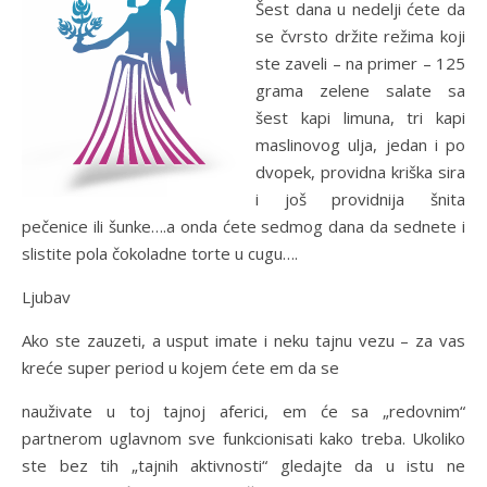
Šest dana u nedelji ćete da
se čvrsto držite režima koji
ste zaveli – na primer – 125
grama zelene salate sa
šest kapi limuna, tri kapi
maslinovog ulja, jedan i po
dvopek, providna kriška sira
i još providnija šnita
pečenice ili šunke….a onda ćete sedmog dana da sednete i
slistite pola čokoladne torte u cugu….
Ljubav
Ako ste zauzeti, a usput imate i neku tajnu vezu – za vas
kreće super period u kojem ćete em da se
nauživate u toj tajnoj aferici, em će sa „redovnim“
partnerom uglavnom sve funkcionisati kako treba. Ukoliko
ste bez tih „tajnih aktivnosti“ gledajte da u istu ne