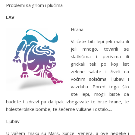
Problemi sa grlom i plućima.
LAV
Hrana
Vi ćete biti lepi jeli malo ili
jeli mnogo, tovarili se
slatkišima i pecivima ili
grickali tek po koji list
zelene salate i živeli na
voćnim sokićima, ljubavi i
vazduhu. Pored toga što
ste lepi, mogli biste da
budete i zdravi pa da ipak izbegavate te brze hrane, te
holesterolske bombe, te šećerne vulkane i ostalo….
Ljubav
U vašem znaku su Mars, Sunce, Venera, a ove nedelje i