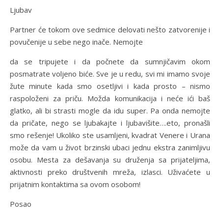
Ljubav
Partner će tokom ove sedmice delovati nešto zatvorenije i
povučenije u sebe nego inače. Nemojte
da se tripujete i da počnete da sumnjičavim okom
posmatrate voljeno biće. Sve je u redu, svi mi imamo svoje
žute minute kada smo osetljivi i kada prosto – nismo
raspoloženi za priču. Možda komunikacija i neće ići baš
glatko, ali bi strasti mogle da idu super. Pa onda nemojte
da pričate, nego se ljubakajte i ljubavišite….eto, pronašli
smo rešenje! Ukoliko ste usamljeni, kvadrat Venere i Urana
može da vam u život brzinski ubaci jednu ekstra zanimljivu
osobu. Mesta za dešavanja su druženja sa prijateljima,
aktivnosti preko društvenih mreža, izlasci. Uživaćete u
prijatnim kontaktima sa ovom osobom!
Posao