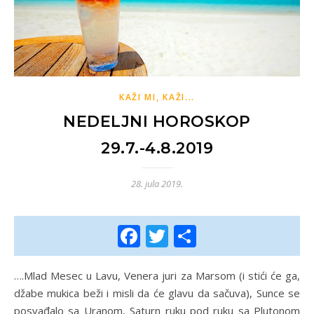
KAŽI MI, KAŽI...
NEDELJNI HOROSKOP
29.7.-4.8.2019
28. jula 2019.
Facebook
Twitter
Share
….Mlad Mesec u Lavu, Venera juri za Marsom (i stići će ga,
džabe mukica beži i misli da će glavu da sačuva), Sunce se
posvađalo sa Uranom, Saturn ruku pod ruku sa Plutonom