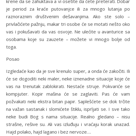
krene da se zahuktava a vi osetite da ćete preterati. Dobar
je period za kraće putovanjce ili za mnogo lutanja po
raznoraznim društvenim dešavanjima. Ako ste solo –
privlačićete pažnju, makar tri osobe će se motati nešto oko
vas i pokušavati da vas osvoje. Ne ulećite u avanturice sa
osobama koje su zauzete – možete vi mnogo bolje od
toga.
Posao
Izgledaće kao da je sve krenulo super, a onda će zakočiti. Ili
će se dogoditi neki maler, neke iznenadne situacije koje će
vas na trenutak zablokirati. Nestaće struje. Pokvariće se
kompjuter. Kopir mašina će se zaglaviti. Pas će vam
požvakati neki ekstra bitan papir. Saplešćete se dok trčite
na važan sastanak i slomićete štiklu, isprljati se. I sve tako
neke budi Bog s nama situacije. Realno gledano – nisu
strašne, rešive su. Ali vas izluđuju i vraćaju korak unazad.
Hajd polako, hajd lagano i bez nervoze….