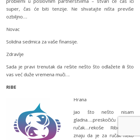
problemi u poslovnim partnerstvima – stvari će čas ići
super, čas će biti tenzije. Ne shvatajte ništa previše
ozbiljno….
Novac
Solidna sedmica za vaše finansije.
Zdravlje
Sada je pravi trenutak da rešite nešto što odlažete ili što
vas već duže vremena muči….
RIBE
Hrana
Jao što nešto nisam
gladna…..preskočiću
ručak….rekoše Ribe (jer
znaju da je za ručak neko