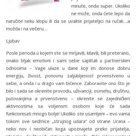
minute, onda super. Ukoliko
ne može, onda ćete lepo da
naručite neku klopu ili da se uvalite prijateljici na ručak….a
možda i na večeru…
Ljubav
Posle perioda u kojem ste se mrljavili, kilavili, bili preterano,
onako bljak emotivni i sami sebe saplitali u partnerskim
odnosima – Vage ulaze u dane koji im donose dobru
energiju, živost, ponovnu zaljubljenost prvenstveno u
sebe, a onda i u drago vam bićence. Zaboravite ono što je
bilo i sada se okrenite provodu, uživanciji, osmehu, društvu,
putovanjima a prvenstveno – okrenite se zajedničkim
aktivnostima sa voljenom osobom koje će sada
funkcionisati mnogo bolje! Ukoliko ste usamljeni – evo vama
tokom ove sedmice „strujnog udara“ od strane Urana –
neko nov i neobičan koga upoznajete preko prijatelja,