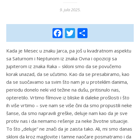
9. jula 2025.
Facebook
Twitter
Share
Kada je Mesec u znaku Jarca, pa još u kvadratnom aspektu
sa Saturnom i Neptunom iz znaka Ovna i opoziciji sa
Jupiterom iz znaka Raka – skloni smo da se povučemo
korak unazad, da se ućutimo. Kao da se presabiramo, kao
da se suočavamo sa svim što nam je u proteklim danima,
periodu donelo neki vid težine na dušu, pritisnulo nas,
opteretilo. Vrtimo filmove iz bliske ili daleke prošlosti i što
ih više vrtimo – sve nam se više čini da smo propustili neke
šanse, da smo napravili greške, deluje nam kao da je sve
protiv nas i da nemamo rešenje za neke životne situacije.
To što „deluje“ ne znači da je zaista tako. Ali, mi smo danas
skloni da kroz maglovite i tamne naočare posmatramo i da