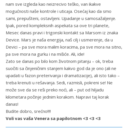
nam sve izgleda kao neizrecivo teško, van ikakve
mogućnosti naše kontrole i uticaja. Osećaj kao da smo
sami, prepušteni, ostavljeni. Upadanje u samosažaljenje.
Ipak, pored kompleksnih aspekata sa ove tri planete,
Mesec danas pravi i trigonski kontakt sa Marsom iz znaka
Device. Mars je naša energija, naš cilj i usmerenje, da u
Devici – pa sve mora malim koracima, pa sve mora na sitno,
pa sve mora na gurku i na mišiće. Ali, ide!
Zato se danas po bilo kom životnom pitanju – ok, treba
suočiti sa činjeničnim stanjem kakvo god da je ono (ali ne
upadati u fazon preterivanja i dramatizacije), ali isto tako –
treba krenuti u rešavanja. Sedi, razmisli, pokreni se! Ne
može sve da se reši preko noći, ali – put od hiljadu
kilometara počinje jednim korakom. Napravi taj korak
danas!
Budite dobro, srećno!!!!
Voli vas vaša Venera sa papilotnom <3 <3 <3