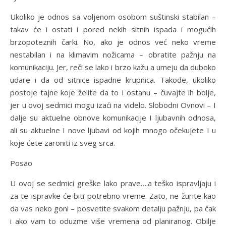
Ukoliko je odnos sa voljenom osobom suštinski stabilan –
takav će i ostati i pored nekih sitnih ispada i mogućih
brzopoteznih čarki. No, ako je odnos već neko vreme
nestabilan i na klimavim nožicama – obratite pažnju na
komunikaciju. Jer, reči se lako i brzo kažu a umeju da duboko
udare i da od sitnice ispadne krupnica. Takođe, ukoliko
postoje tajne koje želite da to I ostanu – čuvajte ih bolje,
jer u ovoj sedmici mogu izaći na videlo. Slobodni Ovnovi – I
dalje su aktuelne obnove komunikacije I ljubavnih odnosa,
ali su aktuelne I nove ljubavi od kojih mnogo očekujete I u
koje ćete zaroniti iz sveg srca.
Posao
U ovoj se sedmici greške lako prave….a teško ispravljaju i
za te ispravke će biti potrebno vreme. Zato, ne žurite kao
da vas neko goni – posvetite svakom detalju pažnju, pa čak
i ako vam to oduzme više vremena od planiranog. Obilje