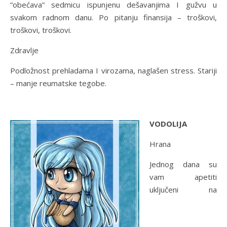
“obećava” sedmicu ispunjenu dešavanjima I gužvu u
svakom radnom danu. Po pitanju finansija – troškovi,
troškovi, troškovi.
Zdravlje
Podložnost prehladama I virozama, naglašen stress. Stariji
– manje reumatske tegobe.
VODOLIJA
Hrana
Jednog dana su
vam apetiti
uključeni na