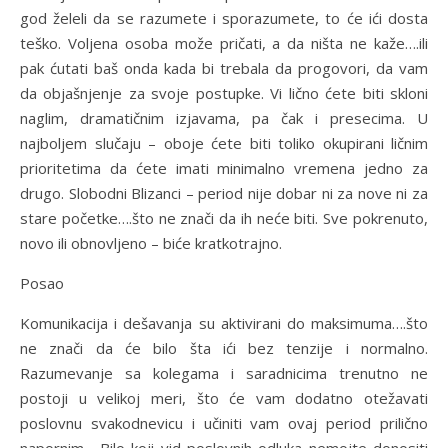
god želeli da se razumete i sporazumete, to će ići dosta
teško. Voljena osoba može pričati, a da ništa ne kaže….ili
pak ćutati baš onda kada bi trebala da progovori, da vam
da objašnjenje za svoje postupke. Vi lično ćete biti skloni
naglim, dramatičnim izjavama, pa čak i presecima. U
najboljem slučaju – oboje ćete biti toliko okupirani ličnim
prioritetima da ćete imati minimalno vremena jedno za
drugo. Slobodni Blizanci – period nije dobar ni za nove ni za
stare početke….što ne znači da ih neće biti. Sve pokrenuto,
novo ili obnovljeno – biće kratkotrajno.
Posao
Komunikacija i dešavanja su aktivirani do maksimuma….što
ne znači da će bilo šta ići bez tenzije i normalno.
Razumevanje sa kolegama i saradnicima trenutno ne
postoji u velikoj meri, što će vam dodatno otežavati
poslovnu svakodnevicu i učiniti vam ovaj period prilično