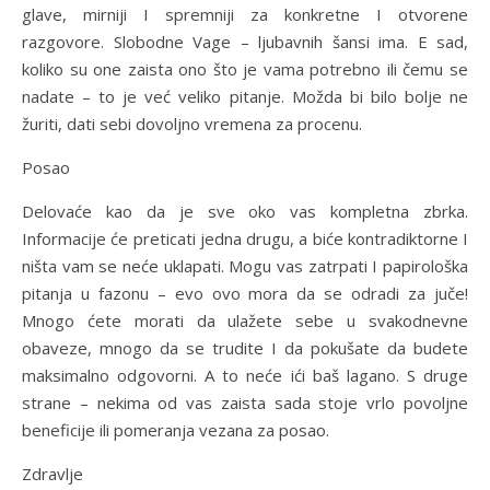
glave, mirniji I spremniji za konkretne I otvorene
razgovore. Slobodne Vage – ljubavnih šansi ima. E sad,
koliko su one zaista ono što je vama potrebno ili čemu se
nadate – to je već veliko pitanje. Možda bi bilo bolje ne
žuriti, dati sebi dovoljno vremena za procenu.
Posao
Delovaće kao da je sve oko vas kompletna zbrka.
Informacije će preticati jedna drugu, a biće kontradiktorne I
ništa vam se neće uklapati. Mogu vas zatrpati I papirološka
pitanja u fazonu – evo ovo mora da se odradi za juče!
Mnogo ćete morati da ulažete sebe u svakodnevne
obaveze, mnogo da se trudite I da pokušate da budete
maksimalno odgovorni. A to neće ići baš lagano. S druge
strane – nekima od vas zaista sada stoje vrlo povoljne
beneficije ili pomeranja vezana za posao.
Zdravlje