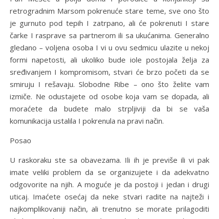
retrogradnim Marsom pokrenuće stare teme, sve ono što
je gurnuto pod tepih I zatrpano, ali će pokrenuti I stare
čarke I rasprave sa partnerom ili sa ukućanima. Generalno
gledano – voljena osoba I vi u ovu sedmicu ulazite u nekoj
formi napetosti, ali ukoliko bude iole postojala želja za
sređivanjem I kompromisom, stvari će brzo početi da se
smiruju I rešavaju. Slobodne Ribe – ono što želite vam
izmiče. Ne odustajete od osobe koja vam se dopada, ali
moraćete da budete malo strpljiviji da bi se vaša
komunikacija ustalila I pokrenula na pravi način.
Posao
U raskoraku ste sa obavezama. Ili ih je previše ili vi pak
imate veliki problem da se organizujete i da adekvatno
odgovorite na njih. A moguće je da postoji i jedan i drugi
uticaj. Imaćete osećaj da neke stvari radite na najteži i
najkomplikovaniji način, ali trenutno se morate prilagoditi