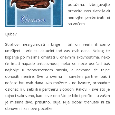
potažima. Izbegavajte
prevelik unos slatkiša ali
nemojte preterivati ni
sa voćem.
Ljubav
Strahovi, nesigurnosti i brige – bili oni realni ili samo
umišljeni – vrlo su aktuelni kod vas ovih dana. Nekog će
kopanja po mislima ometati u dnevnim aktivnostima, neko
će imati napade anksioznosti, neko se neće osećati baš
najbolje u zdravstvenom smislu, a nekome će tajne
donositi nemire. Sve u svemu – savršen partner baš i
nećete biti ovih dana. Ako možete – ne kvarite, pronađite
oslonac ili u sebi ili u partneru. Slobodni Rakovi – sve što je
tajno i sakriveno, kao i sve ono što je bilo i prošlo – u vašim
je mislima živo, prisutno, buja. Nije dobar trenutak ni za
obnove ni za nove početke.