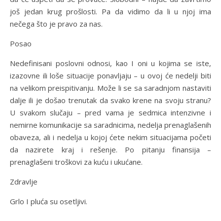
još jedan krug prošlosti. Pa da vidimo da li u njoj ima
nečega što je pravo za nas.
Posao
Nedefinisani poslovni odnosi, kao I oni u kojima se iste,
izazovne ili loše situacije ponavljaju – u ovoj će nedelji biti
na velikom preispitivanju. Može li se sa saradnjom nastaviti
dalje ili je došao trenutak da svako krene na svoju stranu?
U svakom slučaju – pred vama je sedmica intenzivne i
nemirne komunikacije sa saradnicima, nedelja prenaglašenih
obaveza, ali i nedelja u kojoj ćete nekim situacijama početi
da nazirete kraj i rešenje. Po pitanju finansija –
prenaglašeni troškovi za kuću i ukućane.
Zdravlje
Grlo I pluća su osetljivi.