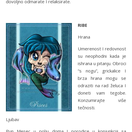
dovoljno odmarate I relaksirate.
RIBE
Hrana
Umerenost I redovnost
su neophodni kada je
ishrana u pitanju. Obroci
“s nogu”, grickalice I
brza hrana mogu se
odraziti na rad želuca I
doneti vam tegobe.
Konzumirajte više
tečnosti.
Ljubav
Pun Mesec u polju doma I porodice u konjunkciji sa