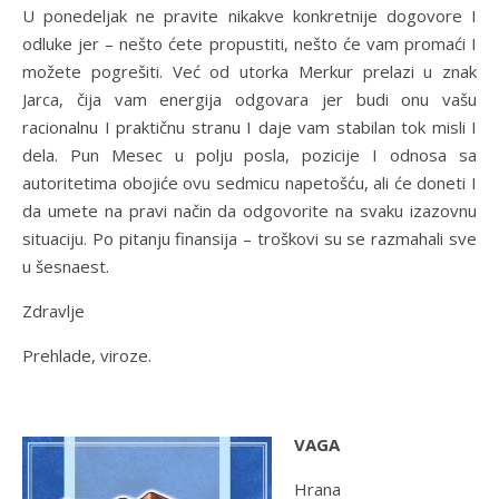
U ponedeljak ne pravite nikakve konkretnije dogovore I
odluke jer – nešto ćete propustiti, nešto će vam promaći I
možete pogrešiti. Već od utorka Merkur prelazi u znak
Jarca, čija vam energija odgovara jer budi onu vašu
racionalnu I praktičnu stranu I daje vam stabilan tok misli I
dela. Pun Mesec u polju posla, pozicije I odnosa sa
autoritetima obojiće ovu sedmicu napetošću, ali će doneti I
da umete na pravi način da odgovorite na svaku izazovnu
situaciju. Po pitanju finansija – troškovi su se razmahali sve
u šesnaest.
Zdravlje
Prehlade, viroze.
VAGA
Hrana