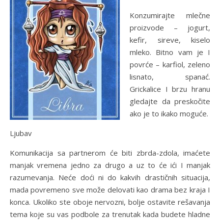
Konzumirajte mlečne
proizvode – jogurt,
kefir, sireve, kiselo
mleko. Bitno vam je I
povrće – karfiol, zeleno
lisnato, spanać.
Grickalice I brzu hranu
gledajte da preskočite
ako je to ikako moguće.
Ljubav
Komunikacija sa partnerom će biti zbrda-zdola, imaćete
manjak vremena jedno za drugo a uz to će ići I manjak
razumevanja. Neće doći ni do kakvih drastičnih situacija,
mada povremeno sve može delovati kao drama bez kraja I
konca. Ukoliko ste oboje nervozni, bolje ostavite rešavanja
tema koje su vas podbole za trenutak kada budete hladne