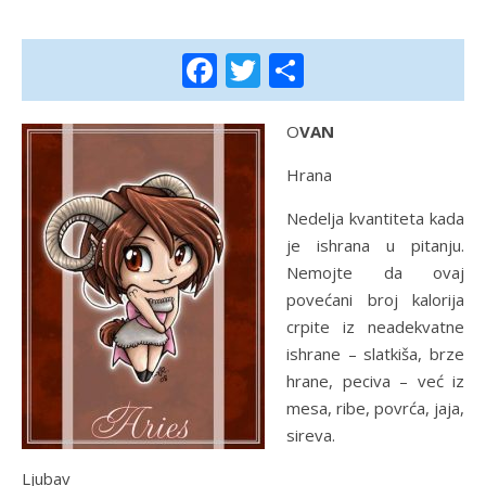
Facebook
Twitter
Share
OVAN
Hrana
Nedelja kvantiteta kada
je ishrana u pitanju.
Nemojte da ovaj
povećani broj kalorija
crpite iz neadekvatne
ishrane – slatkiša, brze
hrane, peciva – već iz
mesa, ribe, povrća, jaja,
sireva.
Ljubav