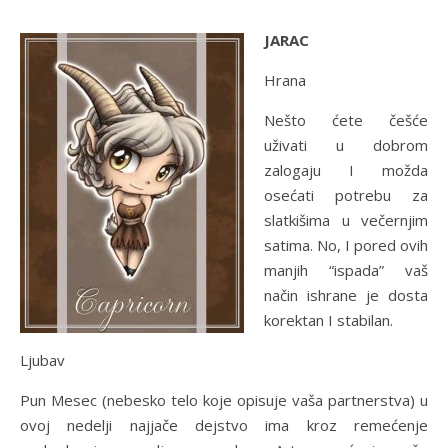
JARAC
Hrana
Nešto ćete češće
uživati u dobrom
zalogaju I možda
osećati potrebu za
slatkišima u večernjim
satima. No, I pored ovih
manjih “ispada” vaš
način ishrane je dosta
korektan I stabilan.
Ljubav
Pun Mesec (nebesko telo koje opisuje vaša partnerstva) u
ovoj nedelji najjače dejstvo ima kroz remećenje