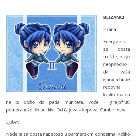
BLIZANCI
Hrana
Energetski
se dosta
trošite, pa je
neophodno
da vaša
ishrana bude
redovna I
kvalitetna da
ne bi došlo do pada imuniteta. Voće – grejpfrut,
pomorandže, limun, kivi. Od čajeva – kopriva, đumbir, nana.
Ljubav
Nedelja sa dosta napetosti u partnerskim odnosima. Koliko