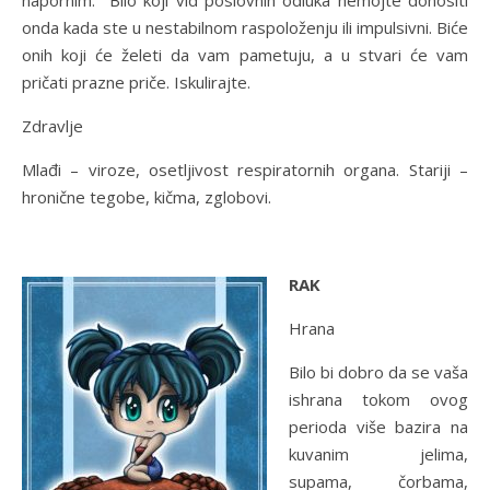
napornim. Bilo koji vid poslovnih odluka nemojte donositi
onda kada ste u nestabilnom raspoloženju ili impulsivni. Biće
onih koji će želeti da vam pametuju, a u stvari će vam
pričati prazne priče. Iskulirajte.
Zdravlje
Mlađi – viroze, osetljivost respiratornih organa. Stariji –
hronične tegobe, kičma, zglobovi.
RAK
Hrana
Bilo bi dobro da se vaša
ishrana tokom ovog
perioda više bazira na
kuvanim jelima,
supama, čorbama,