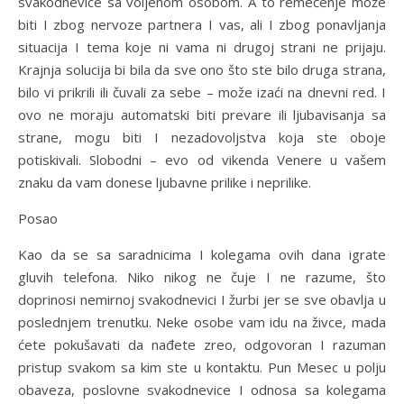
svakodnevice sa voljenom osobom. A to remećenje može
biti I zbog nervoze partnera I vas, ali I zbog ponavljanja
situacija I tema koje ni vama ni drugoj strani ne prijaju.
Krajnja solucija bi bila da sve ono što ste bilo druga strana,
bilo vi prikrili ili čuvali za sebe – može izaći na dnevni red. I
ovo ne moraju automatski biti prevare ili ljubavisanja sa
strane, mogu biti I nezadovoljstva koja ste oboje
potiskivali. Slobodni – evo od vikenda Venere u vašem
znaku da vam donese ljubavne prilike i neprilike.
Posao
Kao da se sa saradnicima I kolegama ovih dana igrate
gluvih telefona. Niko nikog ne čuje I ne razume, što
doprinosi nemirnoj svakodnevici I žurbi jer se sve obavlja u
poslednjem trenutku. Neke osobe vam idu na živce, mada
ćete pokušavati da nađete zreo, odgovoran I razuman
pristup svakom sa kim ste u kontaktu. Pun Mesec u polju
obaveza, poslovne svakodnevice I odnosa sa kolegama