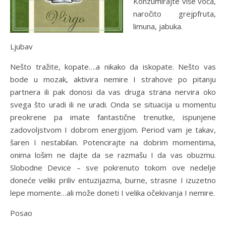
Konzumirajte više voća,
naročito grejpfruta,
limuna, jabuka.
Ljubav
Nešto tražite, kopate….a nikako da iskopate. Nešto vas
bode u mozak, aktivira nemire I strahove po pitanju
partnera ili pak donosi da vas druga strana nervira oko
svega što uradi ili ne uradi. Onda se situacija u momentu
preokrene pa imate fantastične trenutke, ispunjene
zadovoljstvom I dobrom energijom. Period vam je takav,
šaren I nestabilan. Potencirajte na dobrim momentima,
onima lošim ne dajte da se razmašu I da vas obuzmu.
Slobodne Device – sve pokrenuto tokom ove nedelje
doneće veliki priliv entuzijazma, burne, strasne I izuzetno
lepe momente…ali može doneti I velika očekivanja I nemire.
Posao