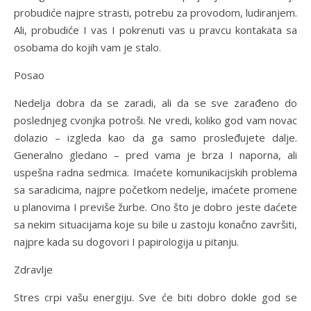
probudiće najpre strasti, potrebu za provodom, ludiranjem.
Ali, probudiće I vas I pokrenuti vas u pravcu kontakata sa
osobama do kojih vam je stalo.
Posao
Nedelja dobra da se zaradi, ali da se sve zarađeno do
poslednjeg cvonjka potroši. Ne vredi, koliko god vam novac
dolazio – izgleda kao da ga samo prosleđujete dalje.
Generalno gledano – pred vama je brza I naporna, ali
uspešna radna sedmica. Imaćete komunikacijskih problema
sa saradicima, najpre početkom nedelje, imaćete promene
u planovima I previše žurbe. Ono što je dobro jeste daćete
sa nekim situacijama koje su bile u zastoju konačno završiti,
najpre kada su dogovori I papirologija u pitanju.
Zdravlje
Stres crpi vašu energiju. Sve će biti dobro dokle god se