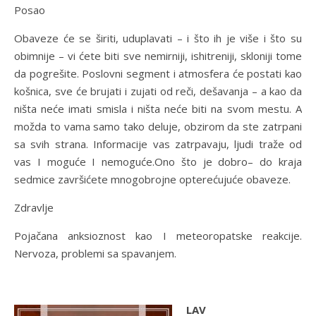
Posao
Obaveze će se širiti, uduplavati – i što ih je više i što su
obimnije – vi ćete biti sve nemirniji, ishitreniji, skloniji tome
da pogrešite. Poslovni segment i atmosfera će postati kao
košnica, sve će brujati i zujati od reči, dešavanja – a kao da
ništa neće imati smisla i ništa neće biti na svom mestu. A
možda to vama samo tako deluje, obzirom da ste zatrpani
sa svih strana. Informacije vas zatrpavaju, ljudi traže od
vas I moguće I nemoguće.Ono što je dobro– do kraja
sedmice završićete mnogobrojne opterećujuće obaveze.
Zdravlje
Pojačana anksioznost kao I meteoropatske reakcije.
Nervoza, problemi sa spavanjem.
LAV