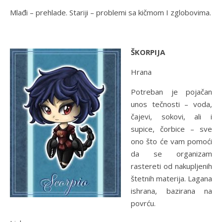
Mlađi – prehlade. Stariji – problemi sa kičmom I zglobovima.
ŠKORPIJA
Hrana
Potreban je pojačan
unos tečnosti – voda,
čajevi, sokovi, ali i
supice, čorbice – sve
ono što će vam pomoći
da se organizam
rastereti od nakupljenih
štetnih materija. Lagana
ishrana, bazirana na
povrću.