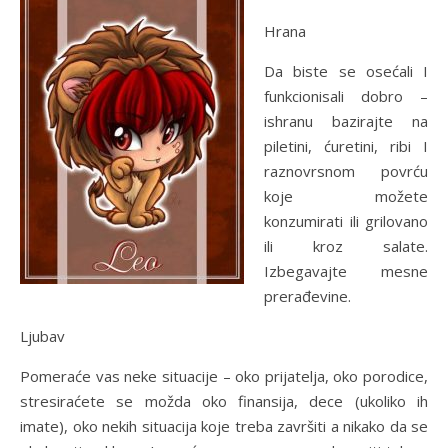
Hrana
Da biste se osećali I
funkcionisali dobro –
ishranu bazirajte na
piletini, ćuretini, ribi I
raznovrsnom povrću
koje možete
konzumirati ili grilovano
ili kroz salate.
Izbegavajte mesne
prerađevine.
Ljubav
Pomeraće vas neke situacije – oko prijatelja, oko porodice,
stresiraćete se možda oko finansija, dece (ukoliko ih
imate), oko nekih situacija koje treba završiti a nikako da se