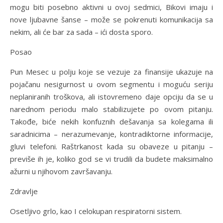
mogu biti posebno aktivni u ovoj sedmici, Bikovi imaju i
nove ljubavne šanse – može se pokrenuti komunikacija sa
nekim, ali će bar za sada – ići dosta sporo.
Posao
Pun Mesec u polju koje se vezuje za finansije ukazuje na
pojačanu nesigurnost u ovom segmentu i moguću seriju
neplaniranih troškova, ali istovremeno daje opciju da se u
narednom periodu malo stabilizujete po ovom pitanju.
Takođe, biće nekih konfuznih dešavanja sa kolegama ili
saradnicima – nerazumevanje, kontradiktorne informacije,
gluvi telefoni. Raštrkanost kada su obaveze u pitanju –
previše ih je, koliko god se vi trudili da budete maksimalno
ažurni u njihovom završavanju.
Zdravlje
Osetljivo grlo, kao I celokupan respiratorni sistem.