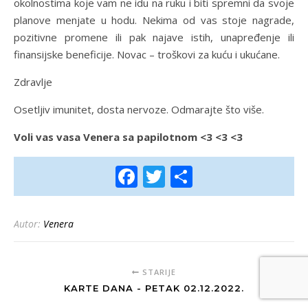
okolnostima koje vam ne idu na ruku i biti spremni da svoje
planove menjate u hodu. Nekima od vas stoje nagrade,
pozitivne promene ili pak najave istih, unapređenje ili
finansijske beneficije. Novac – troškovi za kuću i ukućane.
Zdravlje
Osetljiv imunitet, dosta nervoze. Odmarajte što više.
Voli vas vasa Venera sa papilotnom <3 <3 <3
Facebook
Twitter
Share
Autor:
Venera
STARIJE
KARTE DANA - PETAK 02.12.2022.