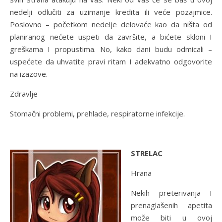
nedelji odlučiti za uzimanje kredita ili veće pozajmice.
Poslovno – početkom nedelje delovaće kao da ništa od
planiranog nećete uspeti da završite, a bićete skloni I
greškama I propustima. No, kako dani budu odmicali –
uspećete da uhvatite pravi ritam I adekvatno odgovorite
na izazove.
Zdravlje
Stomačni problemi, prehlade, respiratorne infekcije.
STRELAC
Hrana
Nekih preterivanja I
prenaglašenih apetita
može biti u ovoj