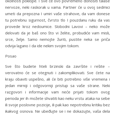
okolnosti poklope. I sve će ovo povremeno donositi talase
nervoze, neki raskorak u vama. Partner će u ovoj sedmici
umeti da prepozna I umiri vaše strahove, da vam donese
tu potrebnu sigurnost, čvrsto tlo I pouzdanu ruku da vas
provede kroz nedoumice. Slobodni Lavovi – neko može
delovati da je baš ono što vi želite, probudiće vam misli,
srce, želje. Samo nemojte žuriti, pustite neka se priča
odvija lagano I da ide nekim svojim tokom.
Posao
Sve što budete hteli brzinski da završite i rešite –
verovatno će se otegnuti i zakomplikovati. Sve ćete na
kraju obaviti uspešno, ali će biti potrebno više vremena i
jedan mirniji i odgovorniji pristup sa vaše strane. Neki
razgovori i informacije vam neće prijati tokom ovog
perioda jer ih možete shvatiti kao neku vrstu ataka na sebe
ili svoje poslovne pozicije, ili pak kao nepotrebnu kritiku bez
ikakvog osnova. Ne ubeđujte se i ne dokazujte, vaša dela