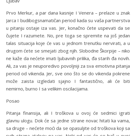
Ljubav
Prvo Merkur, a par dana kasnije I Venera – prelaze u znak
Jarca I budibogsnamatičan period kada su vaša partnerstva
u pitanju ostaje iza vas. Jer, konačno ćete uspevati da se
čujete I razumete. No, pre toga se spremite na još jedan
talas situacija koje će vas u jednom trenutku nervirati, a u
drugom ćete se smejati zbog njih. Slobodne Škorpije – niko
ne kaže da nećete imati ljubavnih prilika, đa starih đa novih.
Ali, za vas je neuporedivo povoljniji za sva emotivna pitanja
period od vikenda. Jer, sve ono što se do vikenda pokrene
može zaista izgledati sjajno I fantastično, ali će biti
nemirno, burno I sa velikim oscilacijama.
Posao
Pitanja finansija, ali I troškova u ovoj će sedmici igrati
glavnu ulogu. Dok će sa jedne strane novac hitati ka vama,
sa druge – nećete moći da se opasuljite od troškova koji sa
svih strana atakuju na vas. Neki od vas će se baš u ovoj