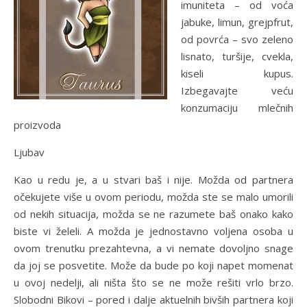
imuniteta – od voća
jabuke, limun, grejpfrut,
od povrća – svo zeleno
lisnato, turšije, cvekla,
kiseli kupus.
Izbegavajte veću
konzumaciju mlečnih
proizvoda
Ljubav
Kao u redu je, a u stvari baš i nije. Možda od partnera
očekujete više u ovom periodu, možda ste se malo umorili
od nekih situacija, možda se ne razumete baš onako kako
biste vi želeli. A možda je jednostavno voljena osoba u
ovom trenutku prezahtevna, a vi nemate dovoljno snage
da joj se posvetite. Može da bude po koji napet momenat
u ovoj nedelji, ali ništa što se ne može rešiti vrlo brzo.
Slobodni Bikovi – pored i dalje aktuelnih bivših partnera koji