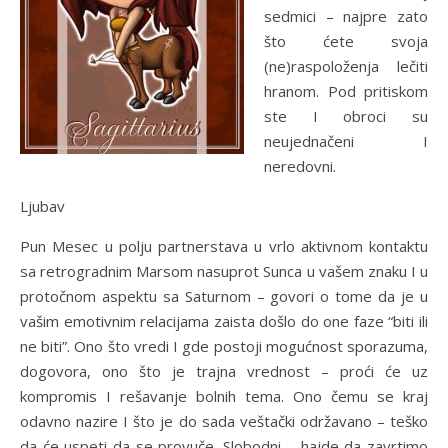
sedmici – najpre zato
što ćete svoja
(ne)raspoloženja lečiti
hranom. Pod pritiskom
ste I obroci su
neujednačeni I
neredovni.
Ljubav
Pun Mesec u polju partnerstava u vrlo aktivnom kontaktu
sa retrogradnim Marsom nasuprot Sunca u vašem znaku I u
protočnom aspektu sa Saturnom – govori o tome da je u
vašim emotivnim relacijama zaista došlo do one faze “biti ili
ne biti”. Ono što vredi I gde postoji mogućnost sporazuma,
dogovora, ono što je trajna vrednost – proći će uz
kompromis I rešavanje bolnih tema. Ono čemu se kraj
odavno nazire I što je do sada veštački održavano – teško
da će uspeti da se provuče. Slobodni – hajde da zavrtimo