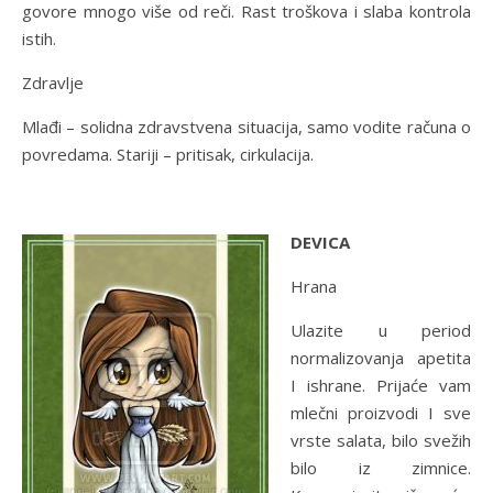
govore mnogo više od reči. Rast troškova i slaba kontrola
istih.
Zdravlje
Mlađi – solidna zdravstvena situacija, samo vodite računa o
povredama. Stariji – pritisak, cirkulacija.
DEVICA
Hrana
Ulazite u period
normalizovanja apetita
I ishrane. Prijaće vam
mlečni proizvodi I sve
vrste salata, bilo svežih
bilo iz zimnice.