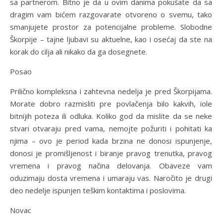
sa partnerom. Bitno je da u ovim danima pokušate da sa
dragim vam bićem razgovarate otvoreno o svemu, tako
smanjujete prostor za potencijalne probleme. Slobodne
Škorpije – tajne ljubavi su aktuelne, kao i osećaj da ste na
korak do cilja ali nikako da ga dosegnete.
Posao
Prilično kompleksna i zahtevna nedelja je pred Škorpijama.
Morate dobro razmisliti pre povlačenja bilo kakvih, iole
bitnijih poteza ili odluka. Koliko god da mislite da se neke
stvari otvaraju pred vama, nemojte požuriti i pohitati ka
njima – ovo je period kada brzina ne donosi ispunjenje,
donosi je promišljenost i biranje pravog trenutka, pravog
vremena i pravog načina delovanja. Obaveze vam
oduzimaju dosta vremena i umaraju vas. Naročito je drugi
deo nedelje ispunjen teškim kontaktima i poslovima.
Novac