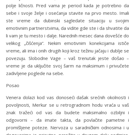
polje ličnosti. Pred vama je period kada je potrebno da
sebe i svoje želje i osećanja stavite na prvo mesto. Imali
ste vreme da dubinski sagledate situaciju u svojim
emotivnim partnerstvima, da vidite gde ste i da shvatite da
li vam je tu mesto i dalje. Narednih mesec dana dovešće do
velikog „čišćenja“. Nekim emotivnim konekcijama ističe
vreme, ali ima i onih drugih koji kroz težinu jačaju i dublje se
povezuju. Slobodne Vage – vaš trenutak jeste došao –
vreme je da uključite svoj šarm na maksimum i privučete
zadivljene poglede na sebe.
Posao
Venera dolazi kod vas donoseći dašak srećnih okolnosti i
povoljnosti, Merkur se u retrogradnom hodu vraća u vaš
znak tražeći od vas da budete maksimalno ozbiljni i
odgovorni – da imate takta, da povlačite pametne i
promišljene poteze. Nervoza u saradničkim odnosima i u
dogovorima je prisutna, naročito u drugom delu sedmice.