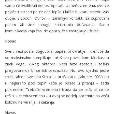
samo će kvalitetni odnosi opstati. U međuvremenu, ovo će
pojačati strasti pa će ona lepše i lakše buktati između vas
dvoje. Slobodni Ovnovi – zanimljivi kontakti sa suprotnim
polom ali bez mnogo konkretnih dešavanja. Samo
komunikacija koja čas ide dobro, čas zastajkuje i štuca.
Posao
Sve u vezi posla, dogovora, papira, birokratije – krenuće da
se maksimalno komplikuje i otežava povratkom Merkura u
znak Vage, 28-og oktobra. Sledi faza zastoja i teških
pregovora da bi se isti prevazišao. No, ovo ujedno jeste
trenutak da sve ono što je iz prošlosti ostalo neraščišćeno
ili nagurano pod tepih kada je posao u pitanju – sada
pokrenete. Trebaće vremena i truda da se reši, ali će se
rešiti. U međuvremenu – u ovoj se nedelji spremite na veću
količinu nerviranja….i čekanja.
Novac