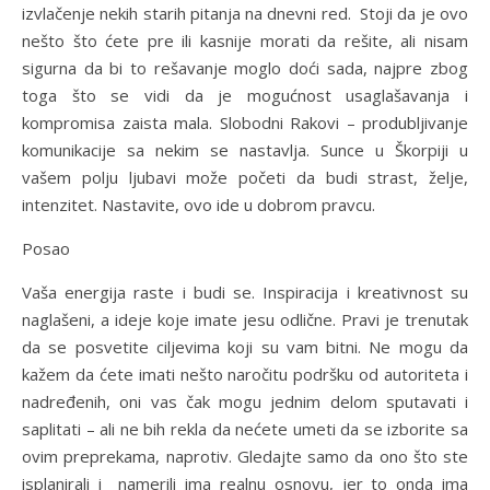
izvlačenje nekih starih pitanja na dnevni red. Stoji da je ovo
nešto što ćete pre ili kasnije morati da rešite, ali nisam
sigurna da bi to rešavanje moglo doći sada, najpre zbog
toga što se vidi da je mogućnost usaglašavanja i
kompromisa zaista mala. Slobodni Rakovi – produbljivanje
komunikacije sa nekim se nastavlja. Sunce u Škorpiji u
vašem polju ljubavi može početi da budi strast, želje,
intenzitet. Nastavite, ovo ide u dobrom pravcu.
Posao
Vaša energija raste i budi se. Inspiracija i kreativnost su
naglašeni, a ideje koje imate jesu odlične. Pravi je trenutak
da se posvetite ciljevima koji su vam bitni. Ne mogu da
kažem da ćete imati nešto naročitu podršku od autoriteta i
nadređenih, oni vas čak mogu jednim delom sputavati i
saplitati – ali ne bih rekla da nećete umeti da se izborite sa
ovim preprekama, naprotiv. Gledajte samo da ono što ste
isplanirali i namerili ima realnu osnovu, jer to onda ima