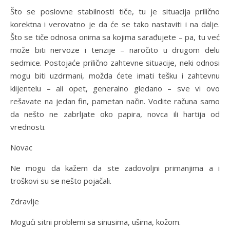
Što se poslovne stabilnosti tiče, tu je situacija prilično
korektna i verovatno je da će se tako nastaviti i na dalje.
Što se tiče odnosa onima sa kojima sarađujete – pa, tu već
može biti nervoze i tenzije – naročito u drugom delu
sedmice. Postojaće prilično zahtevne situacije, neki odnosi
mogu biti uzdrmani, možda ćete imati tešku i zahtevnu
klijentelu – ali opet, generalno gledano – sve vi ovo
rešavate na jedan fin, pametan način. Vodite računa samo
da nešto ne zabrljate oko papira, novca ili hartija od
vrednosti.
Novac
Ne mogu da kažem da ste zadovoljni primanjima a i
troškovi su se nešto pojačali.
Zdravlje
Mogući sitni problemi sa sinusima, ušima, kožom.