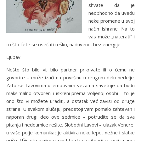
shvate da je
neophodno da uvedu
neke promene u svoj
način ishrane. Na to
vas može „naterati“ i
to što ćete se osećati teško, naduveno, bez energije
Ljubav
Nešto što bilo vi, bilo partner prikrivate ili o čemu ne
govorite – može izaći na površinu u drugom delu nedelje.
Zato se Lavovima u emotivnim vezama savetuje da budu
maksimalno otvoreni i iskreni prema voljenoj osobi – to je
ono što vi možete uraditi, a ostatak već zavisi od druge
strane. U svakom slučaju, predstoji vam pomalo zahtevan i
naporan drugi deo ove sedmice – potrudite se da sva
pitanja i nedoumice rešite. Slobodni Lavovi – ulazak Venere
u vaše polje komunikacije aktivira neke lepe, nežne i slatke
priče. Uživajte u njima i pustite da se situacija razvija sama