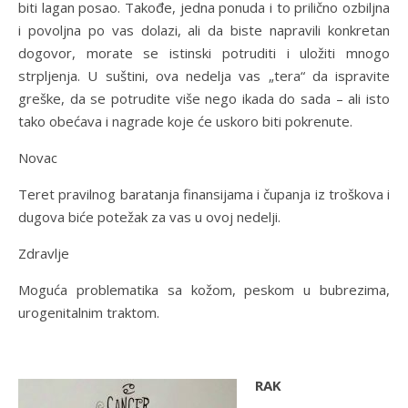
biti lagan posao. Takođe, jedna ponuda i to prilično ozbiljna
i povoljna po vas dolazi, ali da biste napravili konkretan
dogovor, morate se istinski potruditi i uložiti mnogo
strpljenja. U suštini, ova nedelja vas „tera“ da ispravite
greške, da se potrudite više nego ikada do sada – ali isto
tako obećava i nagrade koje će uskoro biti pokrenute.
Novac
Teret pravilnog baratanja finansijama i čupanja iz troškova i
dugova biće potežak za vas u ovoj nedelji.
Zdravlje
Moguća problematika sa kožom, peskom u bubrezima,
urogenitalnim traktom.
RAK