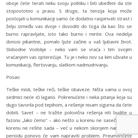
oboje ćete terati neku svoju politiku i biti ubeđeni da ste
stopostotno u pravu. S druge, ta tenzija koja može
postojati u komunikaciji samo će dodatno raspirivati strast i
želju između vas dvoje i dovoditi do toga da kao što se
burno rapravljate, isto tako burno i mirite. Ova nedelja
donosi pikantne, pomalo ljute začine u vaš ljubavni život.
Slobodne Vodolije – neko vam se vraća i tim svojim
vraćanjem vas opterećuje. Tu je i neko nov sa kim uživate u
komunikaciji, flertovanju, slatkom nadmudrivanju.
Posao
Teške misli, teške reči, teške obaveze. Ništa vama u ovoj
sedmici neće ići lagano. Pokrenućete i neka pitanja koja su
dugo tavorila pod tepihom, a rešenje nisam sigurna da ćete
dobiti. Savet – ne tražite polovična rešenja niti budite u
fazonu „lako ćemo“ – ako nešto u korenu ne sasečete ili u
korenu ne rešite sada – već u nekom skorijem narednom
periodu ponovo će vam napraviti problem. Preumorićete