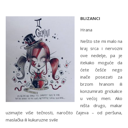
BLIZANCI
Hrana
Nešto ste mi malo na
kraj srca i nervozni
ove nedelje, pa je
itekako moguće da
ćete češće nego
inače posezati za
brzom hranom ili
konzumirati grickalice
u većoj meri. Ako
ništa drugo, makar
uzimajte više tečnosti, naročito čajeva – od peršuna,
maslačka ili kukuruzne svile