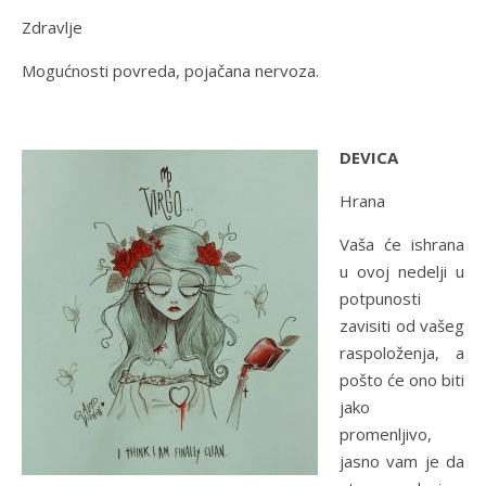
Zdravlje
Mogućnosti povreda, pojačana nervoza.
DEVICA
Hrana
Vaša će ishrana
u ovoj nedelji u
potpunosti
zavisiti od vašeg
raspoloženja, a
pošto će ono biti
jako
promenljivo,
jasno vam je da