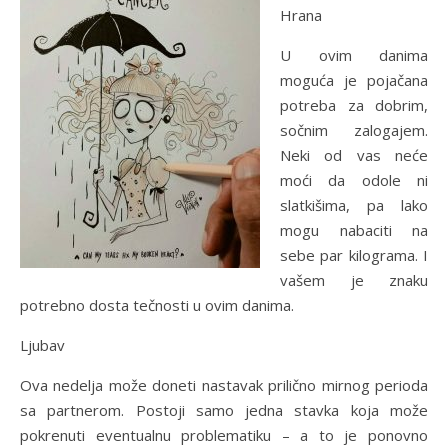
Hrana
U ovim danima
moguća je pojačana
potreba za dobrim,
sočnim zalogajem.
Neki od vas neće
moći da odole ni
slatkišima, pa lako
mogu nabaciti na
sebe par kilograma. I
vašem je znaku
potrebno dosta tečnosti u ovim danima.
Ljubav
Ova nedelja može doneti nastavak prilično mirnog perioda
sa partnerom. Postoji samo jedna stavka koja može
pokrenuti eventualnu problematiku – a to je ponovno