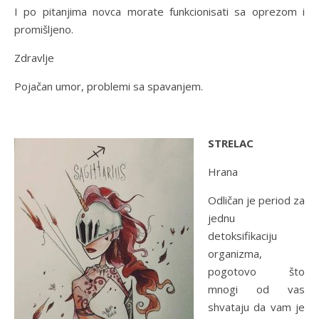
I po pitanjima novca morate funkcionisati sa oprezom i
promišljeno.
Zdravlje
Pojačan umor, problemi sa spavanjem.
STRELAC
Hrana
Odličan je period za
jednu
detoksifikaciju
organizma,
pogotovo što
mnogi od vas
shvataju da vam je