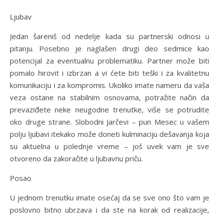
Ljubav
Jedan šareniš od nedelje kada su partnerski odnosi u
pitanju. Posebno je naglašen drugi deo sedmice kao
potencijal za eventualnu problematiku. Partner može biti
pomalo hirovit i izbrzan a vi ćete biti teški i za kvalitetnu
komunikaciju i za kompromis. Ukoliko imate nameru da vaša
veza ostane na stabilnim osnovama, potražite način da
prevaziđete neke neugodne trenutke, više se potrudite
oko druge strane. Slobodni Jarčevi – pun Mesec u vašem
polju ljubavi itekako može doneti kulminaciju dešavanja koja
su aktuelna u polednje vreme – još uvek vam je sve
otvoreno da zakoračite u ljubavnu priču.
Posao
U jednom trenutku imate osećaj da se sve ono što vam je
poslovno bitno ubrzava i da ste na korak od realizacije,