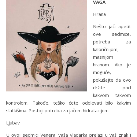
VAGA
Hrana
Nešto jači apetit
ove sedmice,
potreba za
kaloričnijom,
masnijom
hranom. Ako je
moguće,
pokušajte da ovo
držite pod
kakvom takvom
kontrolom. Takođe, teško ćete odolevati bilo kakvim
slatkišima. Postoji potreba za jačom hidratacijom
Ljubav
U ovoj sedmici Venera, vaša vladarka prelazi u vaš znak i