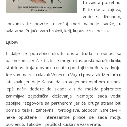
to zaista potrebno.
Pijte dosta čajeva,
vode sa limunom,
konzumirajte povrće u većoj meri najbolje sveže, u
salatama. Prijaće vam brokoli, kelj, kupus, crni i beli luk
Ljubav
I dalje je potrebno uložiti dosta truda u odnos sa
partnerom, jer čak i sitnice mogu očas posla narušiti krhku
stabilnost koja u ovom trenutku postoji između vas dvoje.
Ide vam na ruku ulazak Venere u Vagu i povratak Merkura u
isti znak jer daje šansu da sa voljenom osobom na neki
lepši način dođete do sklada a i da možda pokrenete
zanimljiva zajednička dešavanja. Nemojte sada voditi
ozbiljne razgovore sa partnerom jer će druga strana biti
pomalo teška, zahtevna i tvrdoglava. Slobodni Strelčevi –
neke opuštene i interesantne pričice se sada mogu
pokrenuti. Takođe – prošlost kucka na vaša vrata.