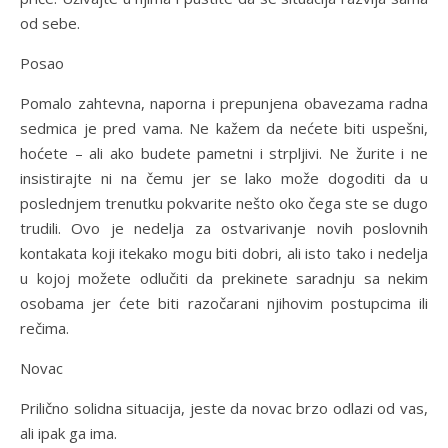
od sebe.
Posao
Pomalo zahtevna, naporna i prepunjena obavezama radna
sedmica je pred vama. Ne kažem da nećete biti uspešni,
hoćete – ali ako budete pametni i strpljivi. Ne žurite i ne
insistirajte ni na čemu jer se lako može dogoditi da u
poslednjem trenutku pokvarite nešto oko čega ste se dugo
trudili. Ovo je nedelja za ostvarivanje novih poslovnih
kontakata koji itekako mogu biti dobri, ali isto tako i nedelja
u kojoj možete odlučiti da prekinete saradnju sa nekim
osobama jer ćete biti razočarani njihovim postupcima ili
rečima.
Novac
Prilično solidna situacija, jeste da novac brzo odlazi od vas,
ali ipak ga ima.