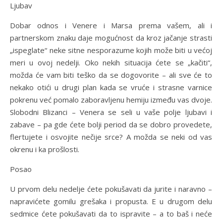
Ljubav
Dobar odnos i Venere i Marsa prema vašem, ali i
partnerskom znaku daje mogućnost da kroz jačanje strasti
„ispeglate“ neke sitne nesporazume kojih može biti u većoj
meri u ovoj nedelji. Oko nekih situacija ćete se „kačiti“,
možda će vam biti teško da se dogovorite – ali sve će to
nekako otići u drugi plan kada se vruće i strasne varnice
pokrenu već pomalo zaboravljenu hemiju između vas dvoje.
Slobodni Blizanci – Venera se seli u vaše polje ljubavi i
zabave – pa gde ćete bolji period da se dobro provedete,
flertujete i osvojite nečije srce? A možda se neki od vas
okrenu i ka prošlosti.
Posao
U prvom delu nedelje ćete pokušavati da jurite i naravno –
napravićete gomilu grešaka i propusta. E u drugom delu
sedmice ćete pokušavati da to ispravite – a to baš i neće