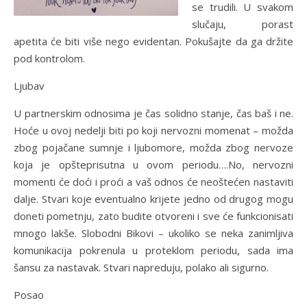
se trudili. U svakom
slučaju, porast
apetita će biti više nego evidentan. Pokušajte da ga držite
pod kontrolom.
Ljubav
U partnerskim odnosima je čas solidno stanje, čas baš i ne.
Hoće u ovoj nedelji biti po koji nervozni momenat – možda
zbog pojačane sumnje i ljubomore, možda zbog nervoze
koja je opšteprisutna u ovom periodu….No, nervozni
momenti će doći i proći a vaš odnos će neoštećen nastaviti
dalje. Stvari koje eventualno krijete jedno od drugog mogu
doneti pometnju, zato budite otvoreni i sve će funkcionisati
mnogo lakše. Slobodni Bikovi – ukoliko se neka zanimljiva
komunikacija pokrenula u proteklom periodu, sada ima
šansu za nastavak. Stvari napreduju, polako ali sigurno.
Posao