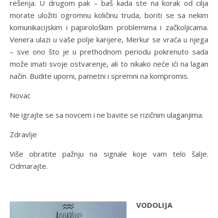
rešenja. U drugom pak – baš kada ste na korak od cilja
morate uložiti ogromnu količinu truda, boriti se sa nekim
komunikacijskim i papirološkim problemima i začkoljicama.
Venera ulazi u vaše polje karijere, Merkur se vraća u njega
– sve ono što je u prethodnom periodu pokrenuto sada
može imati svoje ostvarenje, ali to nikako neće ići na lagan
način. Budite uporni, pametni i spremni na kompromis.
Novac
Ne igrajte se sa novcem i ne bavite se rizičnim ulaganjima.
Zdravlje
Više obratite pažnju na signale koje vam telo šalje.
Odmarajte.
VODOLIJA