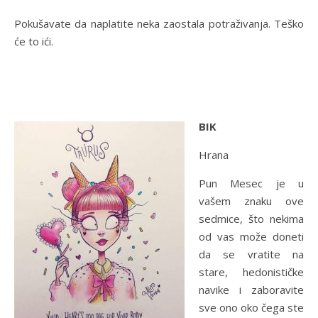
Pokušavate da naplatite neka zaostala potraživanja. Teško
će to ići.
BIK
Hrana
Pun Mesec je u
vašem znaku ove
sedmice, što nekima
od vas može doneti
da se vratite na
stare, hedonističke
navike i zaboravite
sve ono oko čega ste