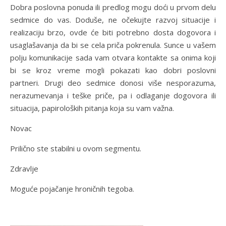
Dobra poslovna ponuda ili predlog mogu doći u prvom delu
sedmice do vas. Doduše, ne očekujte razvoj situacije i
realizaciju brzo, ovde će biti potrebno dosta dogovora i
usaglašavanja da bi se cela priča pokrenula. Sunce u vašem
polju komunikacije sada vam otvara kontakte sa onima koji
bi se kroz vreme mogli pokazati kao dobri poslovni
partneri. Drugi deo sedmice donosi više nesporazuma,
nerazumevanja i teške priče, pa i odlaganje dogovora ili
situacija, papiroloških pitanja koja su vam važna.
Novac
Prilično ste stabilni u ovom segmentu.
Zdravlje
Moguće pojačanje hroničnih tegoba.