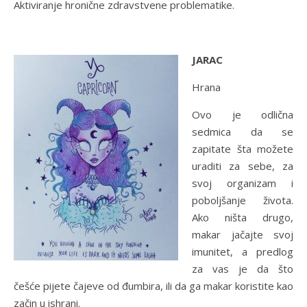
Aktiviranje hronične zdravstvene problematike.
JARAC
Hrana
Ovo je odlična
sedmica da se
zapitate šta možete
uraditi za sebe, za
svoj organizam i
poboljšanje života.
Ako ništa drugo,
makar jačajte svoj
imunitet, a predlog
za vas je da što
češće pijete čajeve od đumbira, ili da ga makar koristite kao
začin u ishrani.