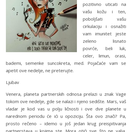
pozitivno uticati na
vašu kožu i ten,
poboljšati vašu
cirkulaciju i osnažiti
vam imunitet jeste
zeleno lisnato
povrće, beli luk,
celer, limun, orasi,
bademi, semenke suncokreta, med. Pojačaće vam se
apetit ove nedelje, ne preterujte.
Ljubav
Venera, planeta partnerskih odnosa prelazi u znak Vage
tokom ove nedelje, gde se nalazi i njeno sedište. Mars, vaš
vladar je kod vas u polju ličnosti i ove dve planete u
narednom periodu će ići u opoziciju. Šta ovo znači? Pa,
prosto rečeno – idemo u još jedan krug preispitivanja
partnerstava u kojima ste. Mora otići sve što ne valja,