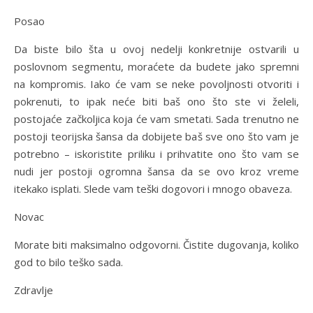
Posao
Da biste bilo šta u ovoj nedelji konkretnije ostvarili u
poslovnom segmentu, moraćete da budete jako spremni
na kompromis. Iako će vam se neke povoljnosti otvoriti i
pokrenuti, to ipak neće biti baš ono što ste vi želeli,
postojaće začkoljica koja će vam smetati. Sada trenutno ne
postoji teorijska šansa da dobijete baš sve ono što vam je
potrebno – iskoristite priliku i prihvatite ono što vam se
nudi jer postoji ogromna šansa da se ovo kroz vreme
itekako isplati. Slede vam teški dogovori i mnogo obaveza.
Novac
Morate biti maksimalno odgovorni. Čistite dugovanja, koliko
god to bilo teško sada.
Zdravlje