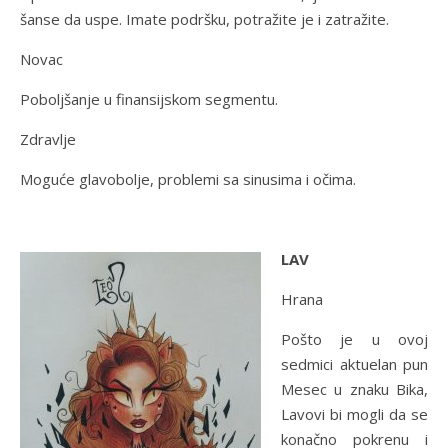
šanse da uspe. Imate podršku, potražite je i zatražite.
Novac
Poboljšanje u finansijskom segmentu.
Zdravlje
Moguće glavobolje, problemi sa sinusima i očima.
LAV
Hrana
Pošto je u ovoj
sedmici aktuelan pun
Mesec u znaku Bika,
Lavovi bi mogli da se
konačno pokrenu i