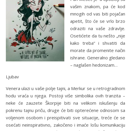
vašim znakom, pa će kod
mnogih od vas biti pojačan
apetit, što će se vrlo brzo
odraziti na vaše zdravlje.
Osetićete da tu nešto „nije
kako treba“ i shvatiti da
morate da promenite način
ishrane. Generalno gledano
– naglašen hedonizam…
Ljubav
Venera ulazi u vaše polje tajni, a Merkur se u retrogradnom
hodu vraća u njega. Postoji više simbolika ovih tranzita –
neke će zauzete Škorpije biti na velikom iskušenju da
pokrenu tajnu priču, druge će biti opterećene odnosom sa
voljenom osobom i preispitivati sve situacije, treće će se
osećati neinspirativno, zakočeno i imaće lošu komunikaciju