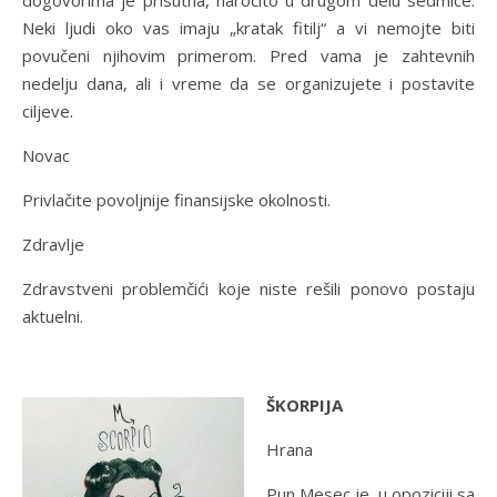
Neki ljudi oko vas imaju „kratak fitilj“ a vi nemojte biti
povučeni njihovim primerom. Pred vama je zahtevnih
nedelju dana, ali i vreme da se organizujete i postavite
ciljeve.
Novac
Privlačite povoljnije finansijske okolnosti.
Zdravlje
Zdravstveni problemčići koje niste rešili ponovo postaju
aktuelni.
ŠKORPIJA
Hrana
Pun Mesec je u opoziciji sa