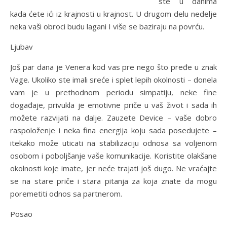
ste u danima
kada ćete ići iz krajnosti u krajnost. U drugom delu nedelje
neka vaši obroci budu lagani I više se baziraju na povrću.
Ljubav
Još par dana je Venera kod vas pre nego što pređe u znak
Vage. Ukoliko ste imali sreće i splet lepih okolnosti – donela
vam je u prethodnom periodu simpatiju, neke fine
događaje, privukla je emotivne priče u vaš život i sada ih
možete razvijati na dalje. Zauzete Device – vaše dobro
raspoloženje i neka fina energija koju sada posedujete –
itekako može uticati na stabilizaciju odnosa sa voljenom
osobom i poboljšanje vaše komunikacije. Koristite olakšane
okolnosti koje imate, jer neće trajati još dugo. Ne vraćajte
se na stare priče i stara pitanja za koja znate da mogu
poremetiti odnos sa partnerom.
Posao